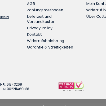
AGB
Mein Kont
Zahlungsmethoden
Widerruf 
Lieferzeit und
Über Cott
ues.nl
Versandkosten
Privacy Policy
Kontakt
Widerrufsbelehrung
Garantie & Streitigkeiten
 NR:
61343269
.:
NL002211469B88