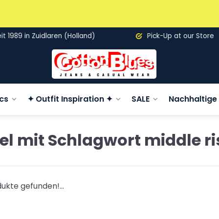
89 in Zuidlaren (Holland)
Pick-Up at our Store
cs
✦ Outfit Inspiration ✦
SALE
Nachhaltige 
kel mit Schlagwort middle ri
ukte gefunden!...