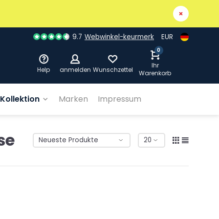
9.7
Webwinkel-keurmerk
EUR
0
Ihr
Help
anmelden
Wunschzettel
Warenkorb
Kollektion
Marken
Impressum
se