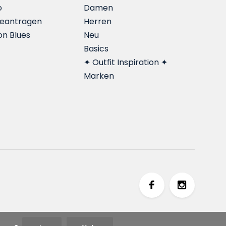
o
Damen
beantragen
Herren
on Blues
Neu
Basics
✦ Outfit Inspiration ✦
Marken