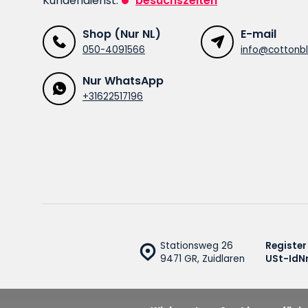
Kundendienst:
besuchszeiten
Shop (Nur NL)
E-mail
050-4091566
info@cottonbl
Nur WhatsApp
+31622517196
Stationsweg 26
Register
9471 GR, Zuidlaren
USt-IdNr