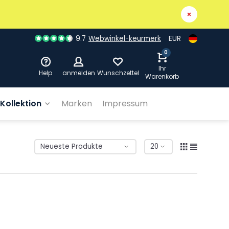
9.7
Webwinkel-keurmerk
EUR
0
Ihr
Help
anmelden
Wunschzettel
Warenkorb
Kollektion
Marken
Impressum