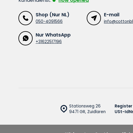
Kundendienst:
now opened
Shop (Nur NL)
E-mail
050-4091566
info@cottonbl
Nur WhatsApp
+31622517196
Stationsweg 26
Register
9471 GR, Zuidlaren
USt-IdNr