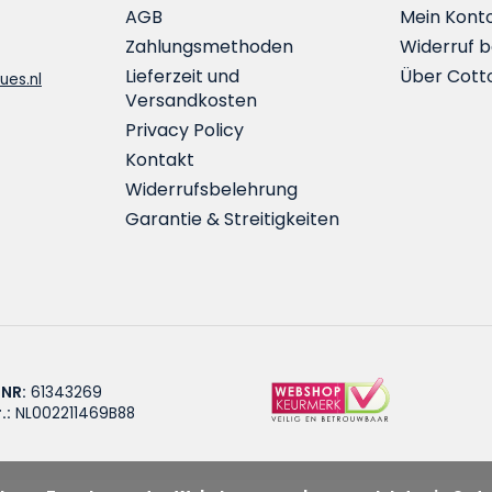
AGB
Mein Kont
Zahlungsmethoden
Widerruf 
Lieferzeit und
Über Cott
ues.nl
Versandkosten
Privacy Policy
Kontakt
Widerrufsbelehrung
Garantie & Streitigkeiten
 NR:
61343269
.:
NL002211469B88