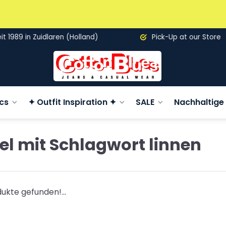
89 in Zuidlaren (Holland)
Pick-Up at our Store
cs
✦ Outfit Inspiration ✦
SALE
Nachhaltige 
kel mit Schlagwort linnen
ukte gefunden!...