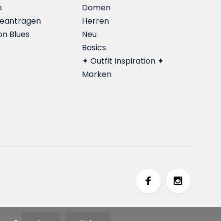
o
Damen
beantragen
Herren
on Blues
Neu
Basics
✦ Outfit Inspiration ✦
Marken