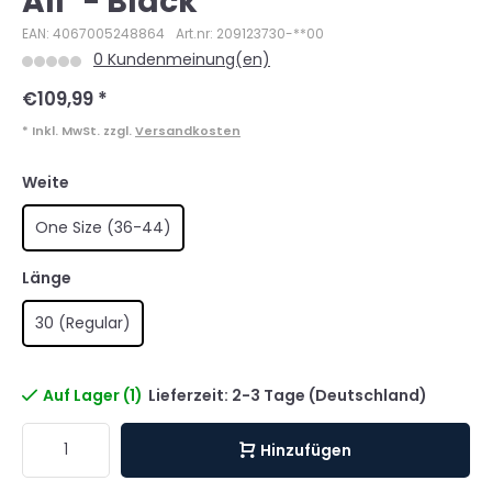
All" - Black
EAN: 4067005248864
Art.nr: 209123730-**00
0 Kundenmeinung(en)
€109,99
*
* Inkl. MwSt. zzgl.
Versandkosten
Weite
One Size (36-44)
Länge
30 (Regular)
Auf Lager (1)
Lieferzeit: 2-3 Tage (Deutschland)
Hinzufügen