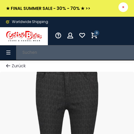
★ FINAL SUMMER SALE - 30% - 70% ★ >>
Worldwide Shipping
0
Zurück