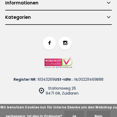
Informationen
Kategorien
Register NR:
61343269
USt-IdNr.:
NL002211469B88
Stationsweg 26
9471 GR, Zuidlaren
Wir benutzen Cookies nur für interne Zwecke um den Webshop zu
verbessern. Ist das in Ordnung?
Ja
Nein