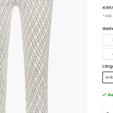
€99,
* Inkl
Weit
Läng
Ank
Au
-