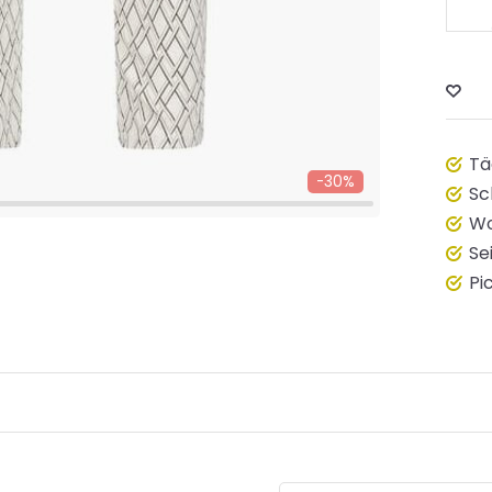
Tä
-30%
Sc
Wo
Se
Pi