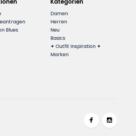
tionen
Kategorien
o
Damen
beantragen
Herren
on Blues
Neu
Basics
✦ Outfit Inspiration ✦
Marken