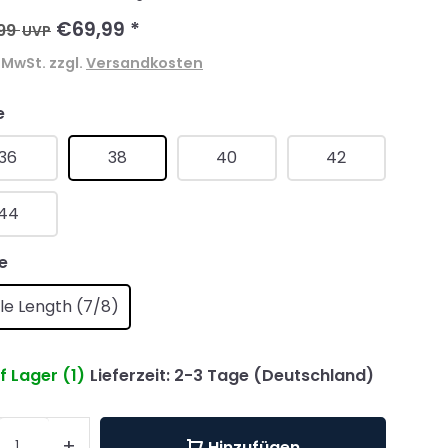
€69,99
*
99
UVP
. MwSt. zzgl.
Versandkosten
e
36
38
40
42
44
e
le Length (7/8)
f Lager (1)
Lieferzeit: 2-3 Tage (Deutschland)
+
Hinzufügen