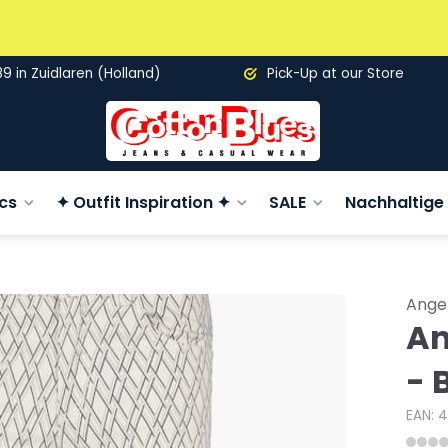
89 in Zuidlaren (Holland)
Pick-Up at our Store
cs
✦ Outfit Inspiration ✦
SALE
Nachhaltige 
Ange
An
- 
EAN: 