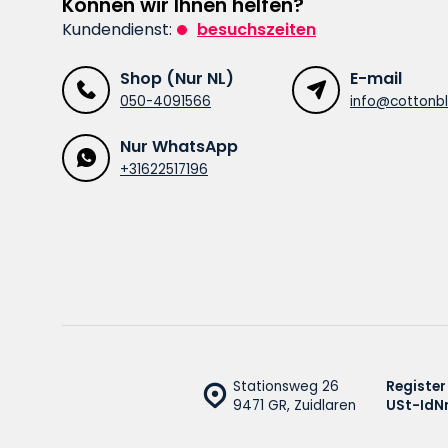
Können wir Ihnen helfen?
Kundendienst:
besuchszeiten
Shop (Nur NL)
E-mail
050-4091566
info@cottonbl
Nur WhatsApp
+31622517196
Stationsweg 26
Register
9471 GR, Zuidlaren
USt-IdNr