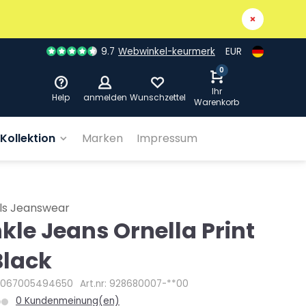
9.7
Webwinkel-keurmerk
EUR
0
Ihr
Help
anmelden
Wunschzettel
Warenkorb
Kollektion
Marken
Impressum
ls Jeanswear
kle Jeans Ornella Print
Black
4067005494650
Art.nr: 928680007-**00
0 Kundenmeinung(en)