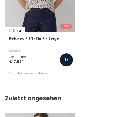
-31%
S. Oliver
Relaxed Fit T-Shirt - Beige
€25,99
UVP
€17,99
*
* Inkl. MwSt. zzgl.
Versandkosten
Zuletzt angesehen