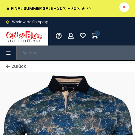
★ FINAL SUMMER SALE - 30% - 70% ★ >>
Worldwide Shipping
0
Zurück