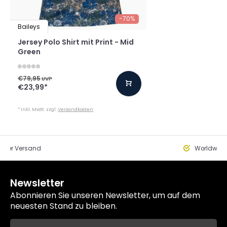
-70%
Baileys
Jersey Polo Shirt mit Print - Mid
Green
€79,95
UVP
€23,99
*
* Inkl. MwSt. zzgl.
Versandkosten
eller Versand
Worldwide
Newsletter
Abonnieren Sie unseren Newsletter, um auf dem
neuesten Stand zu bleiben.