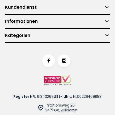
Kundendienst
Informationen
Kategorien
Register NR:
61343269
USt-IdNr.:
NL002211469B88
Stationsweg 26
9471 GR, Zuidlaren