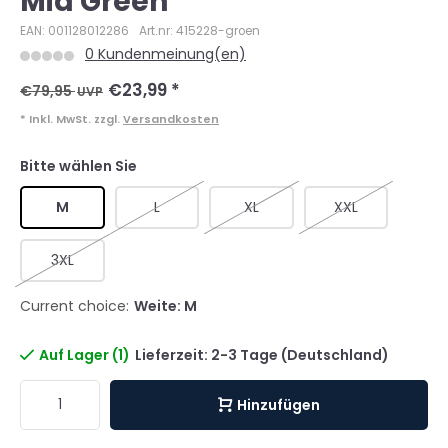
Mid Green
EAN: 001128012286
Art.nr: 415228-groen
0 Kundenmeinung(en)
€23,99
*
€79,95
UVP
* Inkl. MwSt. zzgl.
Versandkosten
Bitte wählen Sie
M
L
XL
XXL
3XL
Current choice:
Weite: M
Auf Lager (1)
Lieferzeit: 2-3 Tage (Deutschland)
Hinzufügen