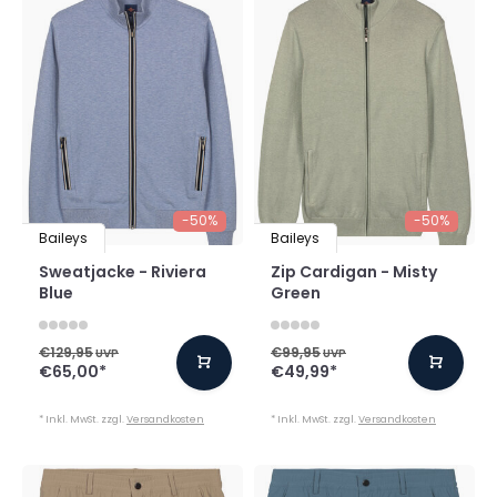
-50%
-50%
Baileys
Baileys
Sweatjacke - Riviera
Zip Cardigan - Misty
Blue
Green
€129,95
€99,95
UVP
UVP
€65,00
*
€49,99
*
* Inkl. MwSt. zzgl.
Versandkosten
* Inkl. MwSt. zzgl.
Versandkosten