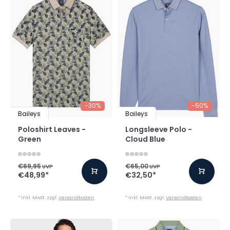
-30%
-50%
Baileys
Baileys
Poloshirt Leaves -
Longsleeve Polo -
Green
Cloud Blue
€69,95
€65,00
UVP
UVP
€48,99
*
€32,50
*
* Inkl. MwSt. zzgl.
Versandkosten
* Inkl. MwSt. zzgl.
Versandkosten