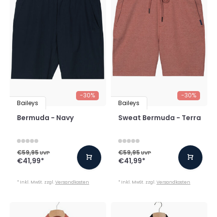
-30%
-30%
Baileys
Baileys
Bermuda - Navy
Sweat Bermuda - Terra
€59,95
€59,95
UVP
UVP
€41,99
*
€41,99
*
* Inkl. MwSt. zzgl.
Versandkosten
* Inkl. MwSt. zzgl.
Versandkosten