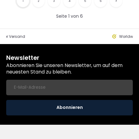
1
2
3
4
5
6
Seite 1 von 6
eller Versand
Worldwide
Newsletter
Abonnieren Sie unseren Newsletter, um auf dem
neuesten Stand zu bleiben.
Abonnieren