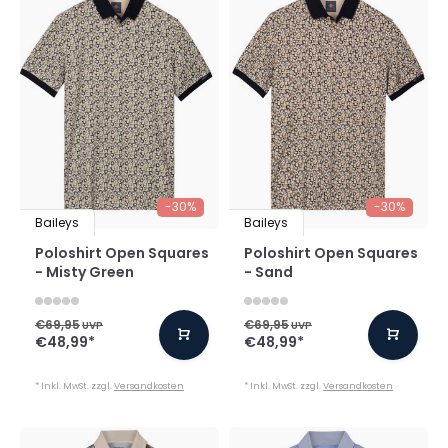
-30%
-30%
Baileys
Baileys
Poloshirt Open Squares
Poloshirt Open Squares
- Misty Green
- Sand
€69,95
€69,95
UVP
UVP
€48,99
*
€48,99
*
* Inkl. MwSt. zzgl.
Versandkosten
* Inkl. MwSt. zzgl.
Versandkosten