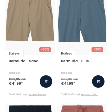
-30%
-30%
Baileys
Baileys
Bermuda - Sand
Bermuda - Blue
€59,95
€59,95
UVP
UVP
€41,99
*
€41,99
*
* Inkl. MwSt. zzgl.
Versandkosten
* Inkl. MwSt. zzgl.
Versandkosten