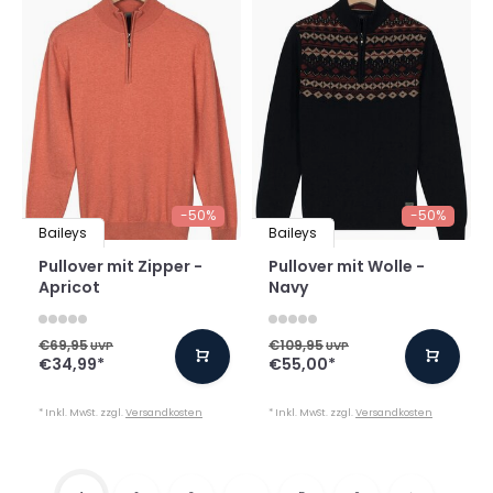
-50%
-50%
Baileys
Baileys
Pullover mit Zipper -
Pullover mit Wolle -
Apricot
Navy
€69,95
€109,95
UVP
UVP
€34,99
*
€55,00
*
* Inkl. MwSt. zzgl.
Versandkosten
* Inkl. MwSt. zzgl.
Versandkosten