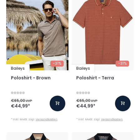
-31%
-31%
Baileys
Baileys
Poloshirt - Brown
Poloshirt - Terra
€65,00
€65,00
UVP
UVP
€44,99
*
€44,99
*
* Inkl. MwSt. zzgl.
Versandkosten
* Inkl. MwSt. zzgl.
Versandkosten