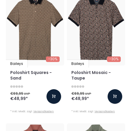
-30%
-30%
Baileys
Baileys
Poloshirt Squares -
Poloshirt Mosaic -
Sand
Taupe
€69,95
€69,95
UVP
UVP
€48,99
*
€48,99
*
* Inkl. MwSt. zzgl.
Versandkosten
* Inkl. MwSt. zzgl.
Versandkosten