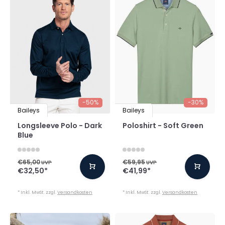
-50%
-30%
Baileys
Baileys
Longsleeve Polo - Dark
Poloshirt - Soft Green
Blue
€65,00
€59,95
UVP
UVP
€32,50
*
€41,99
*
* Inkl. MwSt. zzgl.
Versandkosten
* Inkl. MwSt. zzgl.
Versandkosten