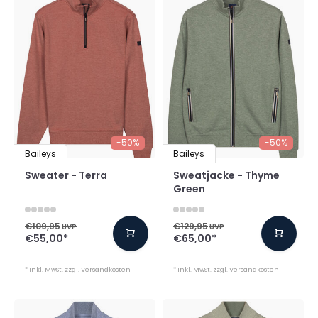
-50%
-50%
Baileys
Baileys
Sweater - Terra
Sweatjacke - Thyme
Green
€109,95
€129,95
UVP
UVP
€55,00
*
€65,00
*
* Inkl. MwSt. zzgl.
Versandkosten
* Inkl. MwSt. zzgl.
Versandkosten