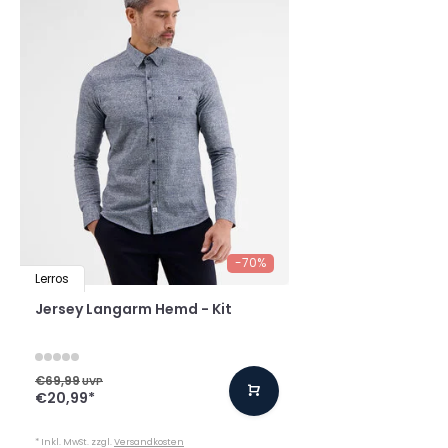
-70%
Lerros
Jersey Langarm Hemd - Kit
€69,99
UVP
€20,99
*
* Inkl. MwSt. zzgl.
Versandkosten