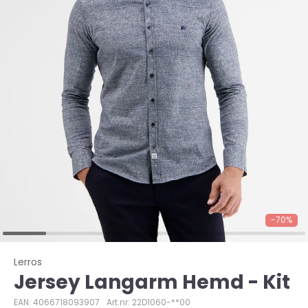
-70%
Lerros
Jersey Langarm Hemd - Kit
EAN: 4066718093907
Art.nr: 22D1060-**00