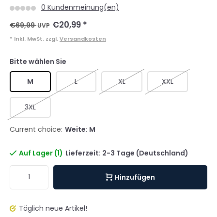
0 Kundenmeinung(en)
€20,99
*
€69,99
UVP
* Inkl. MwSt. zzgl.
Versandkosten
Bitte wählen Sie
M
L
XL
XXL
3XL
Current choice:
Weite: M
Auf Lager (1)
Lieferzeit: 2-3 Tage (Deutschland)
Hinzufügen
Täglich neue Artikel!