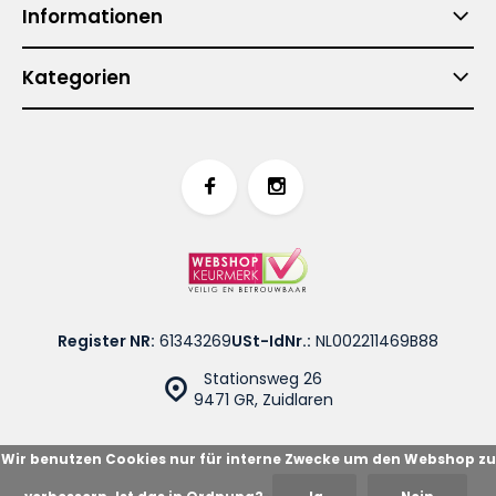
Informationen
Kategorien
Register NR:
61343269
USt-IdNr.:
NL002211469B88
Stationsweg 26
9471 GR, Zuidlaren
Wir benutzen Cookies nur für interne Zwecke um den Webshop zu