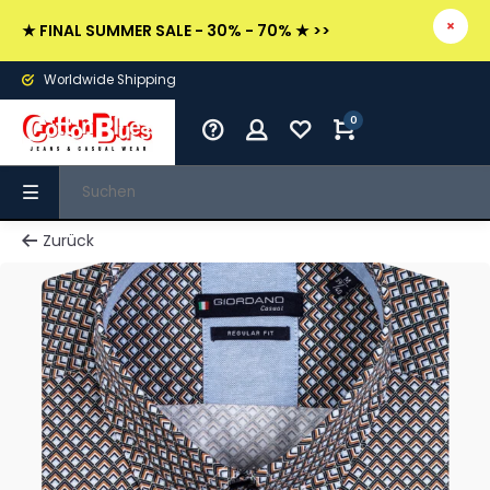
★ FINAL SUMMER SALE - 30% - 70% ★ >>
Worldwide Shipping
0
Zurück