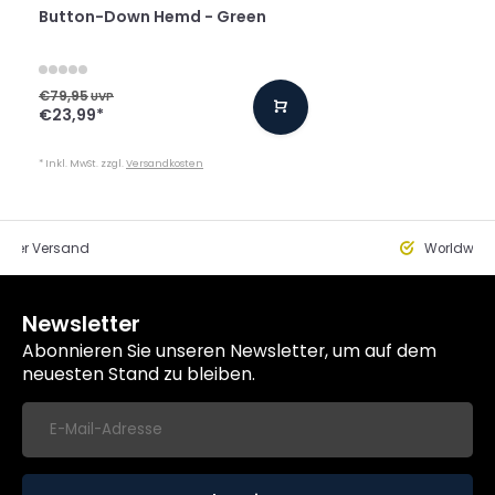
Button-Down Hemd - Green
€79,95
UVP
€23,99
*
* Inkl. MwSt. zzgl.
Versandkosten
eller Versand
Worldwide
Newsletter
Abonnieren Sie unseren Newsletter, um auf dem
neuesten Stand zu bleiben.