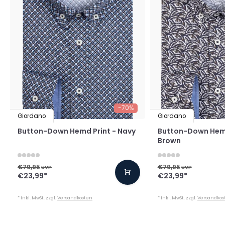
-70%
Giordano
Giordano
Button-Down Hemd Print - Navy
Button-Down Hemd
Brown
€79,95
€79,95
UVP
UVP
€23,99
*
€23,99
*
* Inkl. MwSt. zzgl.
Versandkosten
* Inkl. MwSt. zzgl.
Versandkos