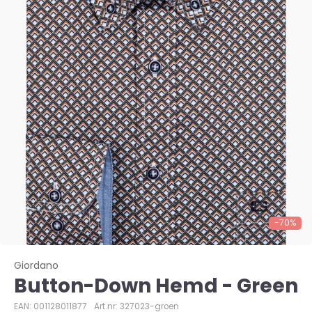
-70%
Giordano
Button-Down Hemd - Green
EAN: 001128011877
Art.nr: 327023-groen