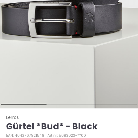
Lerros
Gürtel *Bud* - Black
EAN: 4042767821548
Art.nr: 5683023-**00