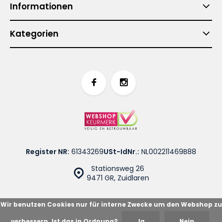
Informationen
Kategorien
Register NR:
61343269
USt-IdNr.:
NL002211469B88
Stationsweg 26
9471 GR, Zuidlaren
Wir benutzen Cookies nur für interne Zwecke um den Webshop zu
verbessern. Ist das in Ordnung?
Ja
Nein