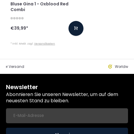
Bluse Gina 1 - Oxblood Red
Combi
€39,99
*
* Inkl. MwSt. zzgl.
Versandkosten
eller Versand
Worldwide
Newsletter
Abonnieren Sie unseren Newsletter, um auf dem
neuesten Stand zu bleiben.