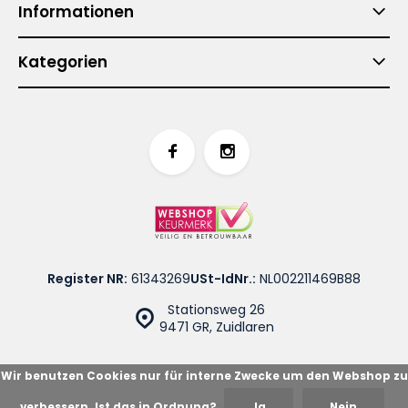
Informationen
Kategorien
Register NR:
61343269
USt-IdNr.:
NL002211469B88
Stationsweg 26
9471 GR, Zuidlaren
Wir benutzen Cookies nur für interne Zwecke um den Webshop zu
verbessern. Ist das in Ordnung?
Ja
Nein