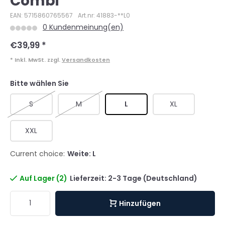
Combi
EAN: 5715860765567
Art.nr: 41883-**L0
0 Kundenmeinung(en)
€39,99
*
* Inkl. MwSt. zzgl.
Versandkosten
Bitte wählen Sie
S
M
L
XL
XXL
Current choice:
Weite: L
Auf Lager (2)
Lieferzeit: 2-3 Tage (Deutschland)
Hinzufügen