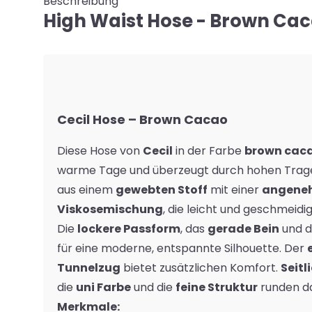
Beschreibung
High Waist Hose - Brown Ca
Cecil Hose – Brown Cacao
Diese Hose von
Cecil
in der Farbe
brown cac
warme Tage und überzeugt durch hohen Trage
aus einem
gewebten Stoff
mit einer
angene
Viskosemischung
, die leicht und geschmeidig 
Die
lockere Passform
, das
gerade Bein
und 
für eine moderne, entspannte Silhouette. Der
Tunnelzug
bietet zusätzlichen Komfort.
Seitl
die
uni Farbe
und die
feine Struktur
runden das
Merkmale: