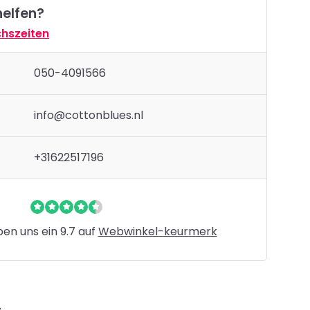
helfen?
hszeiten
050-4091566
info@cottonblues.nl
+31622517196
n uns ein 9.7 auf
Webwinkel-keurmerk