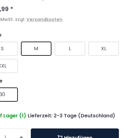
,99
*
. MwSt. zzgl.
Versandkosten
e
S
M
L
XL
XXL
e
30
f Lager (1)
Lieferzeit: 2-3 Tage (Deutschland)
+
Hinzufügen