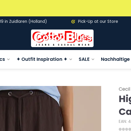
89 in Zuidlaren (Holland)
Pick-Up at our Store
cs
✦ Outfit Inspiration ✦
SALE
Nachhaltige 
Cecil
Hi
C
EAN: 