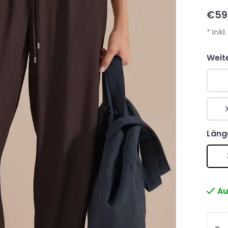
€59
* Inkl
Weit
Läng
Au
-