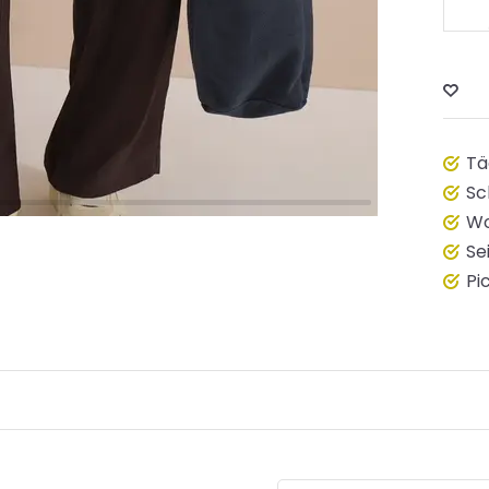
Tä
Sc
Wo
Se
Pi