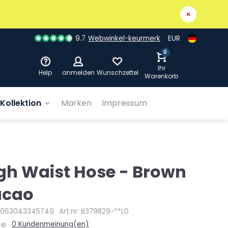
9.7
Webwinkel-keurmerk
EUR
0
Ihr
Help
anmelden
Wunschzettel
Warenkorb
Kollektion
Marken
Impressum
gh Waist Hose - Brown
acao
4063043345749
Art.nr: B379829-**L0
0 Kundenmeinung(en)