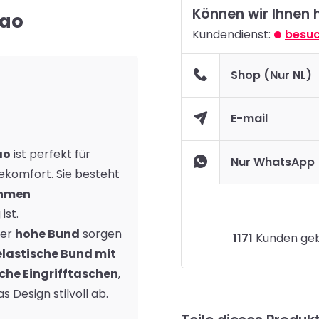
Können wir Ihnen 
cao
Kundendienst:
besuc
Shop (Nur NL)
E-mail
ao
ist perfekt für
Nur WhatsApp
komfort. Sie besteht
hmen
ist.
der
hohe Bund
sorgen
1171
Kunden gebe
elastische Bund mit
iche Eingrifftaschen
,
 Design stilvoll ab.