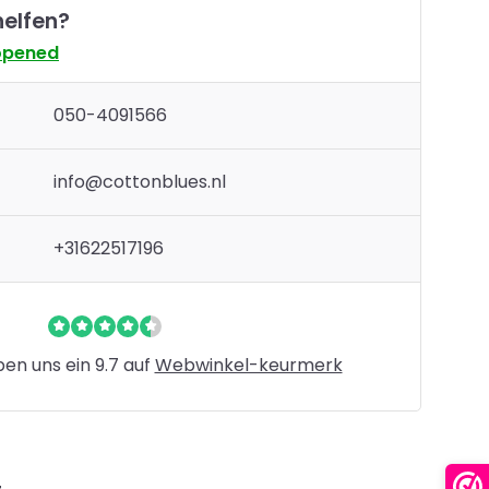
helfen?
opened
050-4091566
info@cottonblues.nl
+31622517196
n uns ein 9.7 auf
Webwinkel-keurmerk