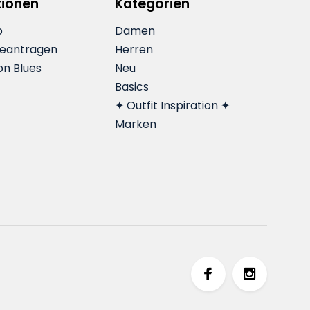
tionen
Kategorien
o
Damen
beantragen
Herren
on Blues
Neu
Basics
✦ Outfit Inspiration ✦
Marken