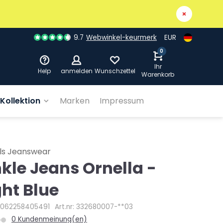
9.7
Webwinkel-keurmerk
EUR
0
Ihr
Help
anmelden
Wunschzettel
Warenkorb
Kollektion
Marken
Impressum
ls Jeanswear
kle Jeans Ornella -
ght Blue
4062258405491
Art.nr: 332680007-**03
0 Kundenmeinung(en)