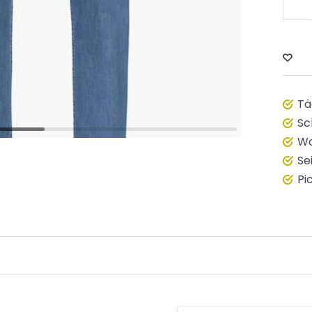
Tä
Sc
Wo
Se
Pi