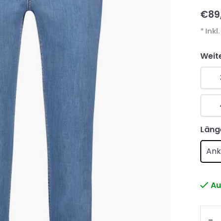
€89
* Inkl
Weit
Läng
Ank
Au
-