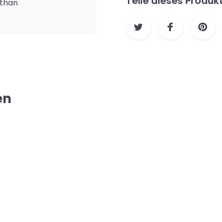
Teile dieses Produk
sthan
en