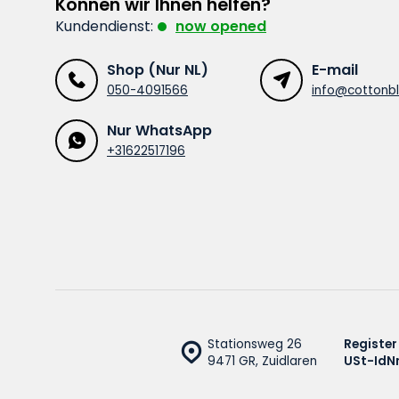
Können wir Ihnen helfen?
Kundendienst:
now opened
Shop (Nur NL)
E-mail
050-4091566
info@cottonbl
Nur WhatsApp
+31622517196
Stationsweg 26
Register
9471 GR, Zuidlaren
USt-IdNr