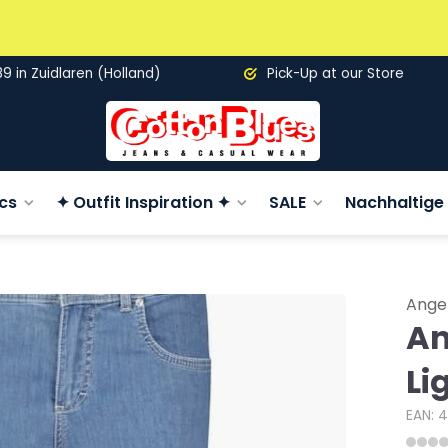
89 in Zuidlaren (Holland)
Pick-Up at our Store
cs
✦ Outfit Inspiration ✦
SALE
Nachhaltige 
Ange
An
Li
EAN: 