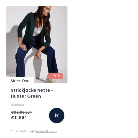
-70%
Street One
Strickjacke Nette -
Hunter Green
€39,99
UVP
€11,99
*
* Inkl. MwSt. zzgl.
Versandkosten