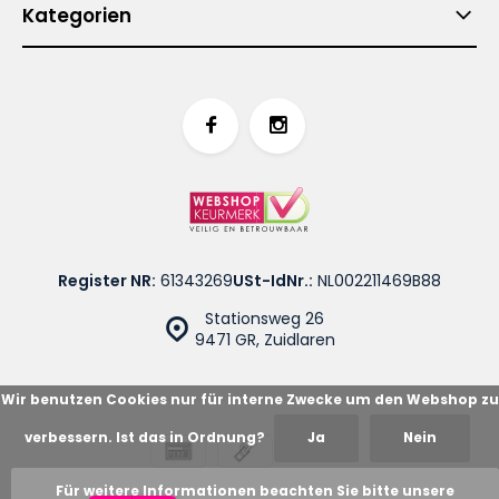
Kategorien
Register NR:
61343269
USt-IdNr.:
NL002211469B88
Stationsweg 26
9471 GR, Zuidlaren
Wir benutzen Cookies nur für interne Zwecke um den Webshop zu
verbessern. Ist das in Ordnung?
Ja
Nein
© Cotton Blues
Sitemap
Für weitere Informationen beachten Sie bitte unsere