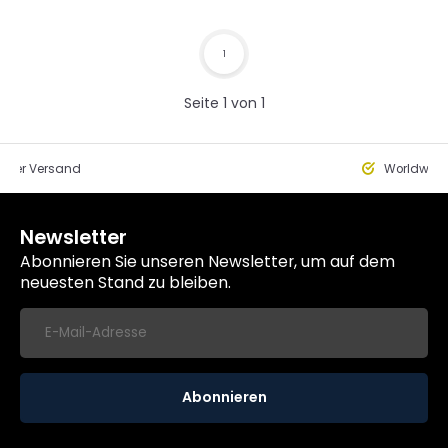
1
Seite 1 von 1
eller Versand
Worldwide
Newsletter
Abonnieren Sie unseren Newsletter, um auf dem
neuesten Stand zu bleiben.
Abonnieren