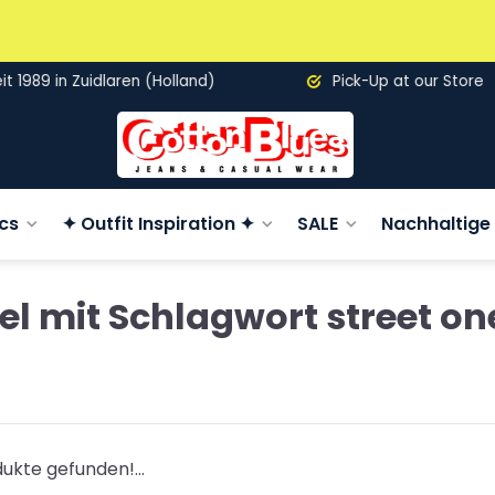
89 in Zuidlaren (Holland)
Pick-Up at our Store
cs
✦ Outfit Inspiration ✦
SALE
Nachhaltige 
kel mit Schlagwort street on
ukte gefunden!...