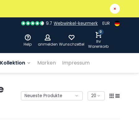
9.7
Webwinkel-keurmerk
EUR
0
Ihr
Help
anmelden
Wunschzettel
Warenkorb
Kollektion
Marken
Impressum
e