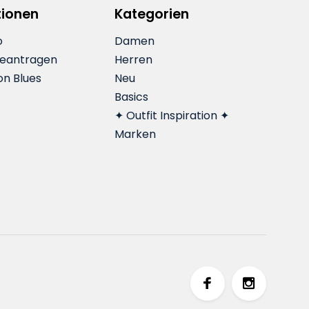
tionen
Kategorien
o
Damen
beantragen
Herren
on Blues
Neu
Basics
✦ Outfit Inspiration ✦
Marken