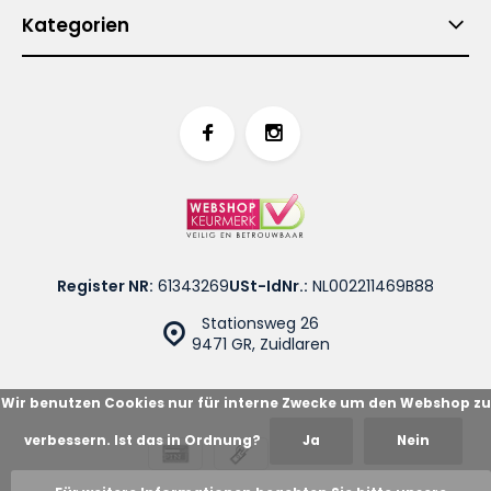
Kategorien
Register NR:
61343269
USt-IdNr.:
NL002211469B88
Stationsweg 26
9471 GR, Zuidlaren
Wir benutzen Cookies nur für interne Zwecke um den Webshop zu
verbessern. Ist das in Ordnung?
Ja
Nein
© Cotton Blues
Sitemap