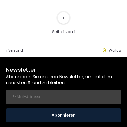
1
Seite 1 von 1
eller Versand
Worldwide
Newsletter
Abonnieren Sie unseren Newsletter, um auf dem
neuesten Stand zu bleiben.
Abonnieren