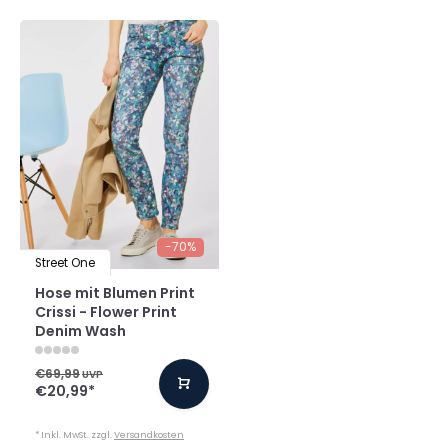
-70%
Street One
Hose mit Blumen Print
Crissi - Flower Print
Denim Wash
€69,99
UVP
€20,99
*
* Inkl. MwSt. zzgl.
Versandkosten