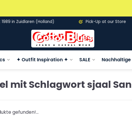
89 in Zuidlaren (Holland)
Pick-Up at our Store
cs
✦ Outfit Inspiration ✦
SALE
Nachhaltige 
kel mit Schlagwort sjaal Sa
ukte gefunden!...