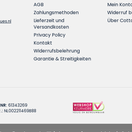
AGB
Mein Kont
Zahlungsmethoden
Widerruf 
Lieferzeit und
Über Cott
ues.nl
Versandkosten
Privacy Policy
Kontakt
Widerrufsbelehrung
Garantie & Streitigkeiten
 NR:
61343269
.:
NL002211469B88