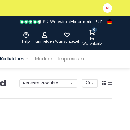
9.7
Webwinkel-keurmerk
EUR
0
Ihr
Help
anmelden
Wunschzettel
Warenkorb
Kollektion
Marken
Impressum
nd