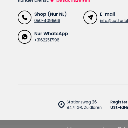
Kundendienst:
besuchszeiten
Shop (Nur NL)
E-mail
050-4091566
info@cottonbl
Nur WhatsApp
+31622517196
Stationsweg 26
Register
9471 GR, Zuidlaren
USt-IdNr