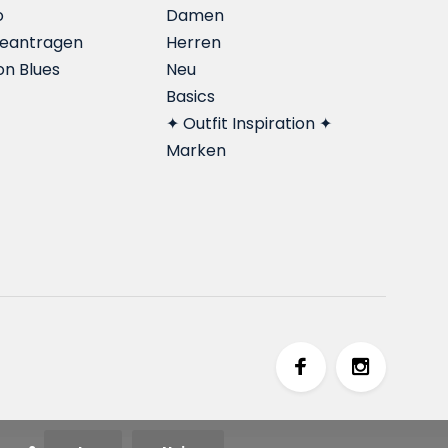
o
Damen
beantragen
Herren
on Blues
Neu
Basics
✦ Outfit Inspiration ✦
Marken