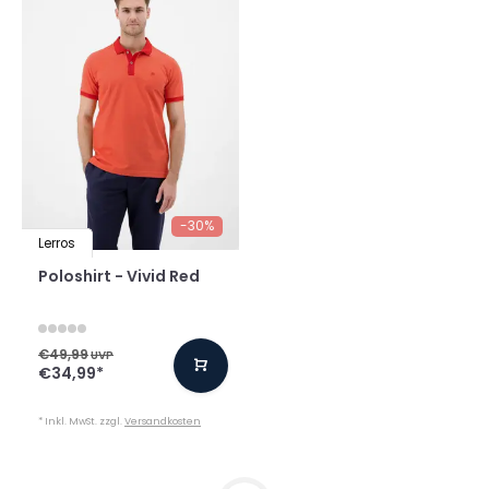
-30%
Lerros
Poloshirt - Vivid Red
€49,99
UVP
€34,99
*
* Inkl. MwSt. zzgl.
Versandkosten