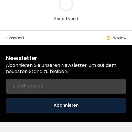
1
Seite 1 von 1
eller Versand
Worldwide
Newsletter
Abonnieren Sie unseren Newsletter, um auf dem
neuesten Stand zu bleiben.
Abonnieren