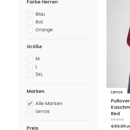
Farbe Herren
Blau
Rot
Orange
Größe
M
L
3XL
Marken
Lerros
Pullover
Alle Marken
Kaschmi
Lerros
Red
€69,99
U
Preis