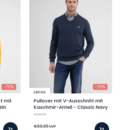
-70%
-70%
Lerros
t mit
Pullover mit V-Ausschnitt mit
kin
Kaschmir-Anteil - Classic Navy
€69,99
UVP