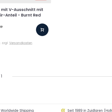
 mit V-Ausschnitt mit
r-Anteil - Burnt Red
VP
. zzgl.
Versandkosten
 1
Worldwide Shipping
Seit 1989 in Zuidlaren (Hol