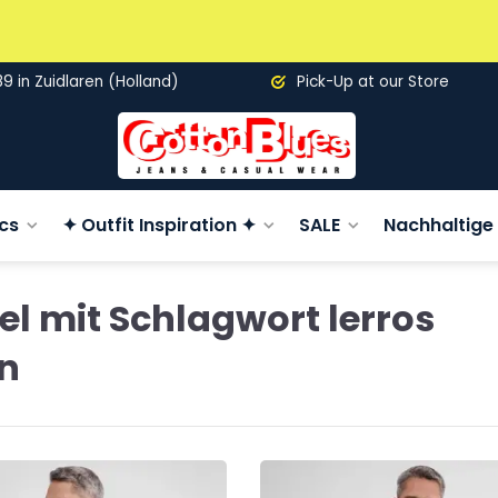
89 in Zuidlaren (Holland)
Pick-Up at our Store
cs
✦ Outfit Inspiration ✦
SALE
Nachhaltige 
kel mit Schlagwort lerros
en