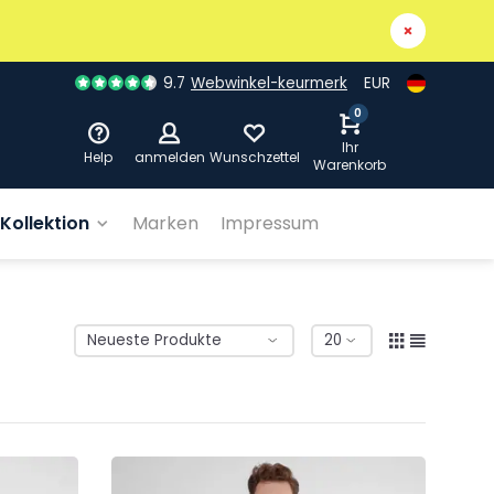
9.7
Webwinkel-keurmerk
EUR
0
Ihr
Help
anmelden
Wunschzettel
Warenkorb
Kollektion
Marken
Impressum