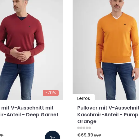
-70%
Lerros
 mit V-Ausschnitt mit
Pullover mit V-Ausschnit
r-Anteil - Deep Garnet
Kaschmir-Anteil - Pump
Orange
€69,99
VP
UVP