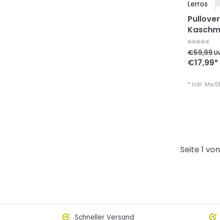
Lerros
Pullover
Kaschmi
€59,99
U
€17,99
*
* Inkl. MwSt
Seite 1 von
Schneller Versand