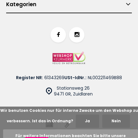
Kategorien
Register NR:
61343269
USt-IdNr.:
NL002211469B88
Stationsweg 26
9471 GR, Zuidlaren
Wir benutzen Cookies nur für interne Zwecke um den Webshop zu
verbessern. Ist das in Ordnung?
Ja
Nein
© Cotton Blues
Sitemap
Für weitere Informationen beachten Sie bitte unsere