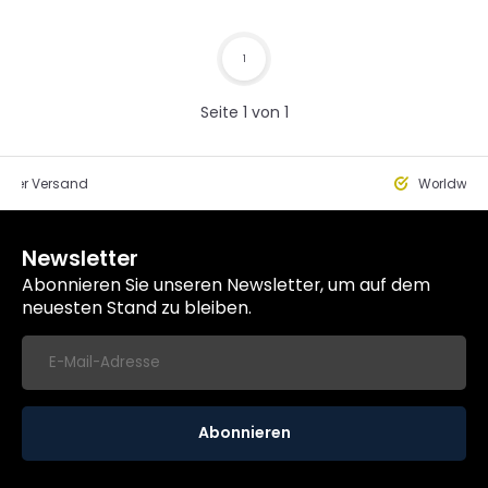
1
Seite 1 von 1
eller Versand
Worldwide
Newsletter
Abonnieren Sie unseren Newsletter, um auf dem
neuesten Stand zu bleiben.
Abonnieren