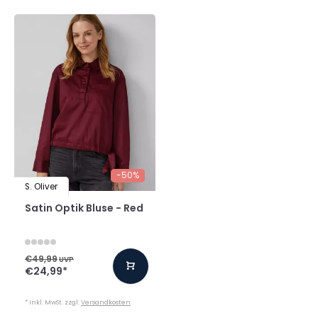
-50%
S. Oliver
Satin Optik Bluse - Red
€49,99
UVP
€24,99
*
* Inkl. MwSt. zzgl.
Versandkosten