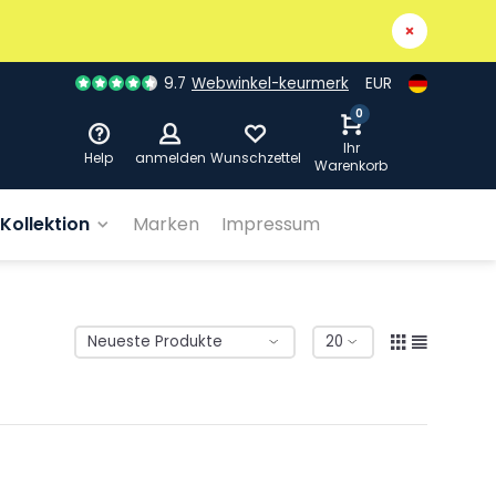
9.7
Webwinkel-keurmerk
EUR
0
Ihr
Help
anmelden
Wunschzettel
Warenkorb
Kollektion
Marken
Impressum