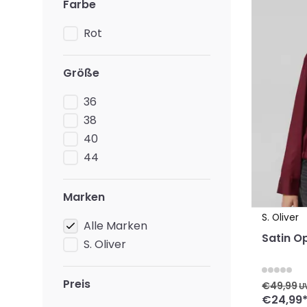
Farbe
Rot
Größe
36
38
40
44
Marken
S. Oliver
Alle Marken
Satin Op
S. Oliver
Preis
€49,99
U
€24,99