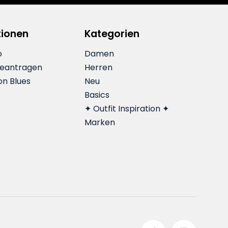
tionen
Kategorien
o
Damen
beantragen
Herren
on Blues
Neu
Basics
✦ Outfit Inspiration ✦
Marken