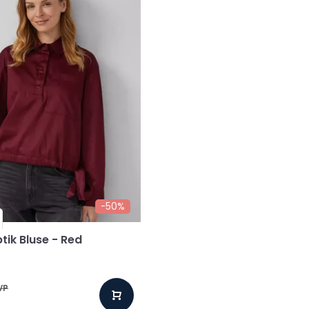
-50%
tik Bluse - Red
VP
*