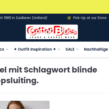
89 in Zuidlaren (Holland)
Pick-Up at our Store
cs
✦ Outfit Inspiration ✦
SALE
Nachhaltige 
kel mit Schlagwort blinde
psluiting.