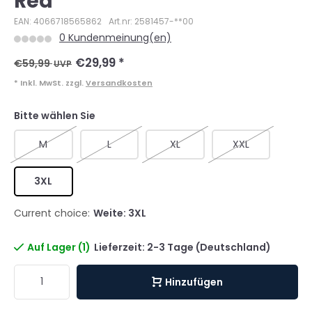
Red
EAN: 4066718565862
Art.nr: 2581457-**00
0 Kundenmeinung(en)
€29,99
*
€59,99
UVP
* Inkl. MwSt. zzgl.
Versandkosten
Bitte wählen Sie
M
L
XL
XXL
3XL
Current choice:
Weite: 3XL
Auf Lager (1)
Lieferzeit: 2-3 Tage (Deutschland)
Hinzufügen