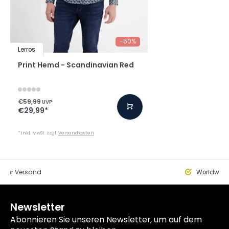
-50%
Lerros
Print Hemd - Scandinavian Red
€59,99
UVP
€29,99
*
* Inkl. MwSt. zzgl.
Versandkosten
eller Versand
Worldwide
Newsletter
Abonnieren Sie unseren Newsletter, um auf dem