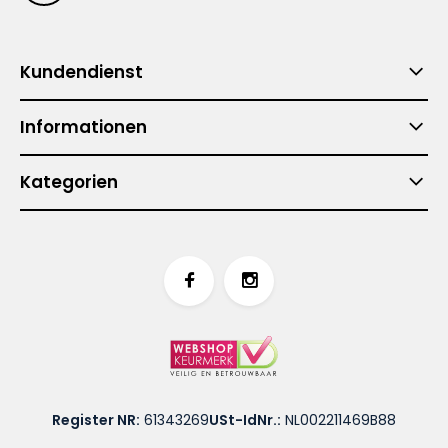
Kundendienst
Informationen
Kategorien
Register NR:
61343269
USt-IdNr.:
NL002211469B88