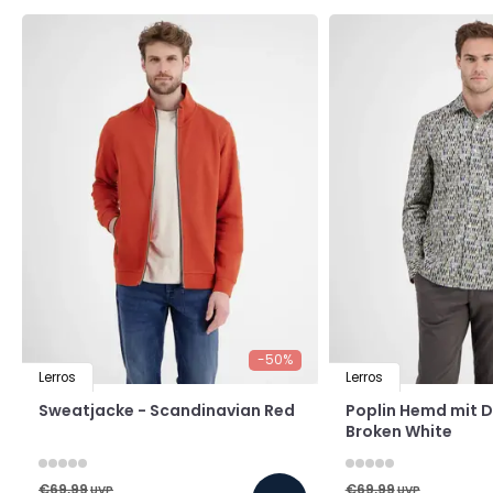
-50%
Lerros
Lerros
Sweatjacke - Scandinavian Red
Poplin Hemd mit De
Broken White
€69,99
€69,99
UVP
UVP