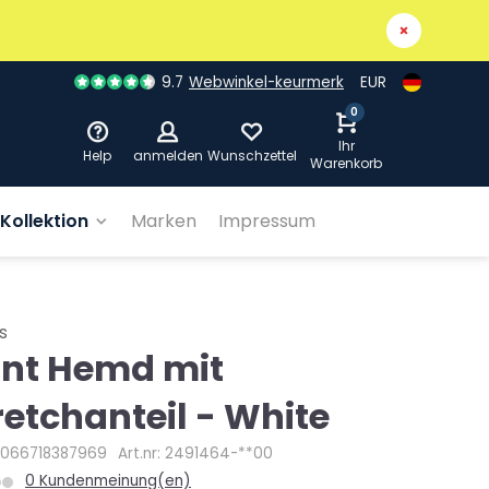
9.7
Webwinkel-keurmerk
EUR
0
Ihr
Help
anmelden
Wunschzettel
Warenkorb
Kollektion
Marken
Impressum
s
int Hemd mit
retchanteil - White
4066718387969
Art.nr: 2491464-**00
0 Kundenmeinung(en)