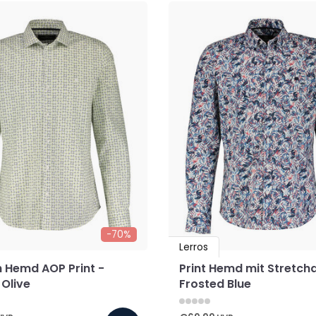
-70%
Lerros
h Hemd AOP Print -
Print Hemd mit Stretcha
 Olive
Frosted Blue