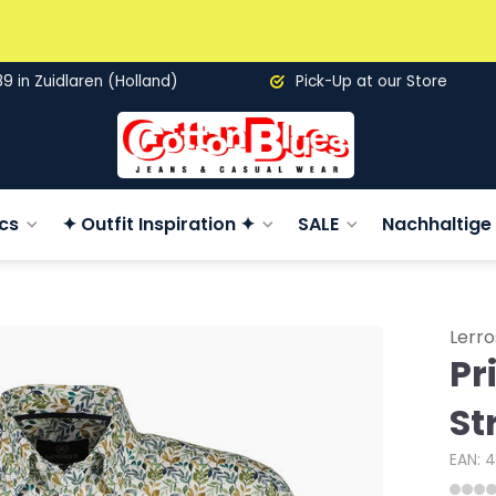
89 in Zuidlaren (Holland)
Pick-Up at our Store
cs
✦ Outfit Inspiration ✦
SALE
Nachhaltige 
Lerro
Pr
St
EAN: 