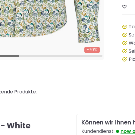
Tä
Sc
Wo
-70%
Se
Pi
zende Produkte:
Können wir Ihnen 
 - White
Kundendienst:
now 