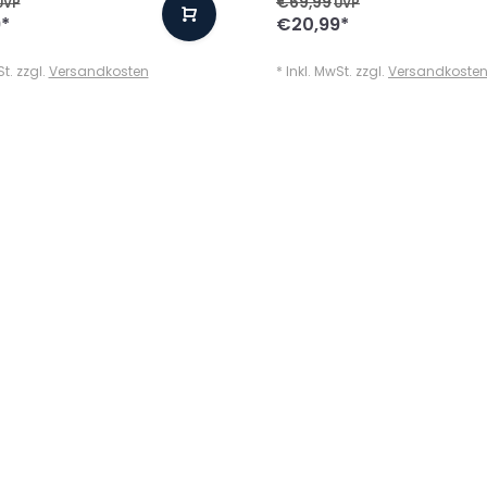
€69,99
UVP
UVP
9
*
€20,99
*
St. zzgl.
Versandkosten
* Inkl. MwSt. zzgl.
Versandkoste