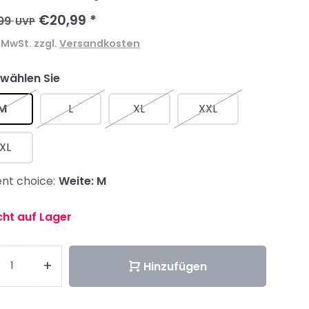
€20,99
*
99
UVP
. MwSt. zzgl.
Versandkosten
 wählen Sie
M
L
XL
XXL
XL
nt choice:
Weite: M
cht auf Lager
+
Hinzufügen