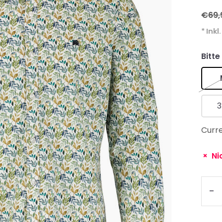
€69,
* Inkl
Bitte
3
Curre
Ni
-