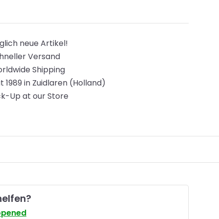
glich neue Artikel!
hneller Versand
rldwide Shipping
it 1989 in Zuidlaren (Holland)
ck-Up at our Store
helfen?
opened