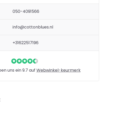
050-4091566
info@cottonblues.nl
+31622517196
n uns ein 9.7 auf
Webwinkel-keurmerk
t