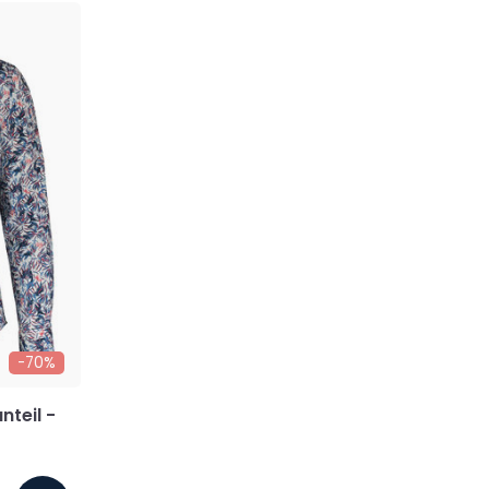
-70%
nteil -