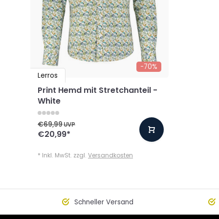
-70%
Lerros
Print Hemd mit Stretchanteil -
White
€69,99
UVP
€20,99
*
* Inkl. MwSt. zzgl.
Versandkosten
Schneller Versand