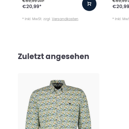
€69,99
€69,99
UVP
€20,99
*
€20,9
* Inkl. MwSt. zzgl.
Versandkosten
* Inkl. Mw
Zuletzt angesehen