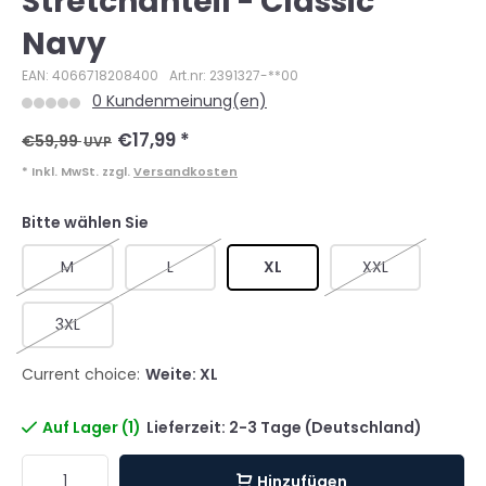
Stretchanteil - Classic
Navy
EAN: 4066718208400
Art.nr: 2391327-**00
0 Kundenmeinung(en)
€17,99
*
€59,99
UVP
* Inkl. MwSt. zzgl.
Versandkosten
Bitte wählen Sie
M
L
XL
XXL
3XL
Current choice:
Weite: XL
Auf Lager (1)
Lieferzeit: 2-3 Tage (Deutschland)
Hinzufügen