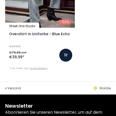
-50%
Street One Studio
Overshirt in Unifarbe - Blue Echo
€79,99
UVP
€39,99
*
* Inkl. MwSt. zzgl.
Versandkosten
eller Versand
Worldwide
Newsletter
Abonnieren Sie unseren Newsletter, um auf dem