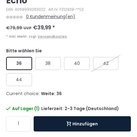
Echo
EAN: 4068999283022
Art.nr: F212939-**L0
0 Kundenmeinung(en)
€39,99
*
€79,99
UVP
* Inkl. MwSt. zzgl.
Versandkosten
Bitte wählen Sie
36
38
40
42
44
Current choice:
Weite: 36
Auf Lager (1)
Lieferzeit: 2-3 Tage (Deutschland)
Hinzufügen