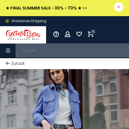
★ FINAL SUMMER SALE - 30% - 70% ★ >>
Worldwide Shipping
0
Zurück