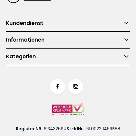
Kundendienst
Informationen
Kategorien
Register NR:
61343269
USt-IdNr.:
NL002211469B88