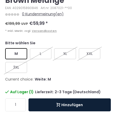
Brown Melange
EAN: 4029015890846
Art.nr: 2087021-**00
0 Kundenmeinung(en)
€59,99
*
€199,99
UVP
* Inkl. MwSt. zzgl.
Versandkosten
Bitte wählen Sie
M
L
XL
XXL
3XL
Current choice:
Weite: M
Auf Lager (1)
Lieferzeit: 2-3 Tage (Deutschland)
Hinzufügen