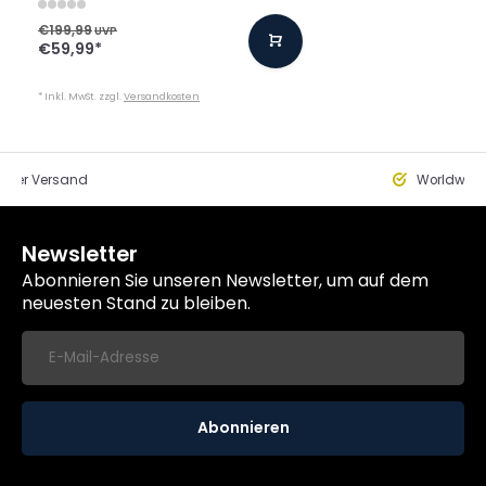
€199,99
UVP
€59,99
*
* Inkl. MwSt. zzgl.
Versandkosten
eller Versand
Worldwide
Newsletter
Abonnieren Sie unseren Newsletter, um auf dem
neuesten Stand zu bleiben.
Abonnieren