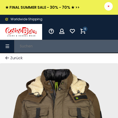
★ FINAL SUMMER SALE - 30% - 70% ★ >>
Worldwide Shipping
0
Zurück