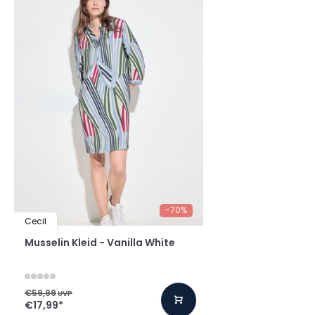
-70%
Cecil
Musselin Kleid - Vanilla White
€59,99
UVP
€17,99
*