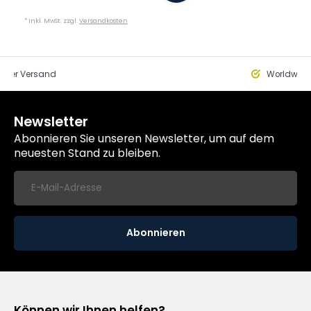
* Inkl. MwSt. zzgl.
Versandkosten
eller Versand
Worldwide
Newsletter
Abonnieren Sie unseren Newsletter, um auf dem
neuesten Stand zu bleiben.
Abonnieren
Können wir Ihnen helfen?