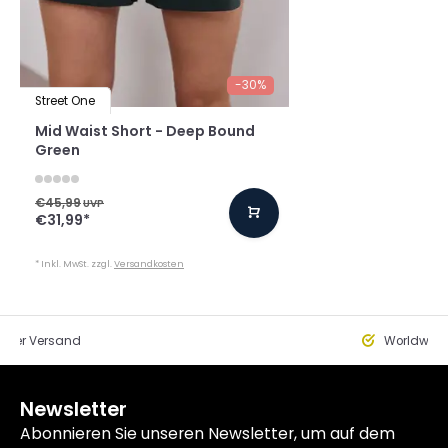
-30%
Street One
Mid Waist Short - Deep Bound
Green
€45,99
UVP
€31,99
*
* Inkl. MwSt. zzgl.
Versandkosten
eller Versand
Worldwide
Newsletter
Abonnieren Sie unseren Newsletter, um auf dem