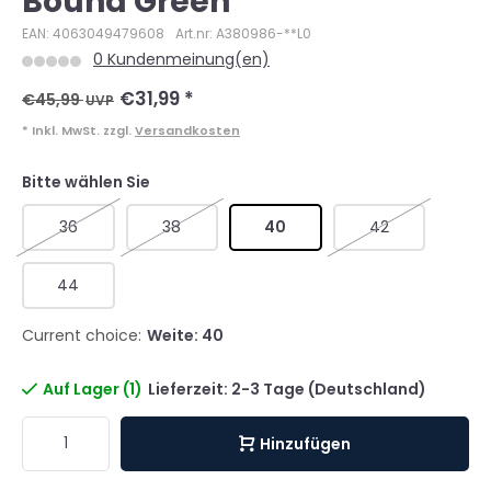
Bound Green
EAN: 4063049479608
Art.nr: A380986-**L0
0 Kundenmeinung(en)
€31,99
*
€45,99
UVP
* Inkl. MwSt. zzgl.
Versandkosten
Bitte wählen Sie
36
38
40
42
44
Current choice:
Weite: 40
Auf Lager (1)
Lieferzeit: 2-3 Tage (Deutschland)
Hinzufügen