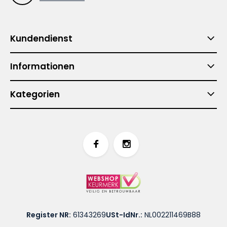
Kundendienst
Informationen
Kategorien
Register NR:
61343269
USt-IdNr.:
NL002211469B88