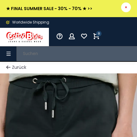
★ FINAL SUMMER SALE - 30% - 70% ★ >>
Worldwide Shipping
0
Zurück