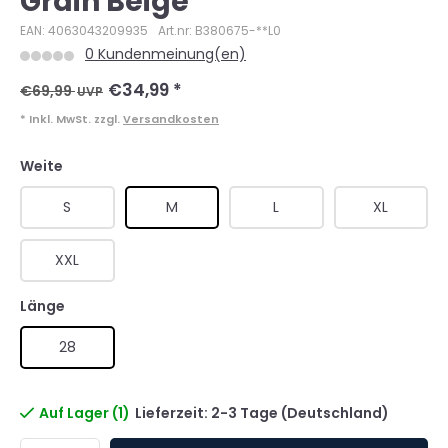
Grain Beige
EAN: 4063043209935
Art.nr: B380675-**L0
0 Kundenmeinung(en)
€34,99
*
€69,99
UVP
* Inkl. MwSt. zzgl.
Versandkosten
Weite
S
M
L
XL
XXL
Länge
28
Auf Lager (1)
Lieferzeit: 2-3 Tage (Deutschland)