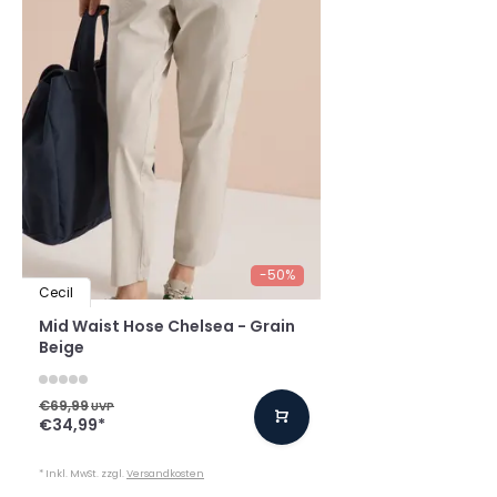
-50%
Cecil
Mid Waist Hose Chelsea - Grain
Beige
€69,99
UVP
€34,99
*
* Inkl. MwSt. zzgl.
Versandkosten