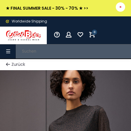
★ FINAL SUMMER SALE - 30% - 70% ★ >>
Worldwide Shipping
0
Zurück