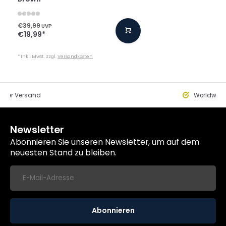
€39,99
UVP
€19,99
*
* Inkl. MwSt. zzgl.
Versandkosten
eller Versand
Worldwide
Newsletter
Abonnieren Sie unseren Newsletter, um auf dem
neuesten Stand zu bleiben.
Abonnieren