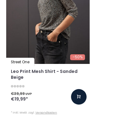
-50%
Street One
Leo Print Mesh Shirt - Sanded
Beige
€39,99
UVP
€19,99
*
* Inkl. MwSt. zzgl.
Versandkosten