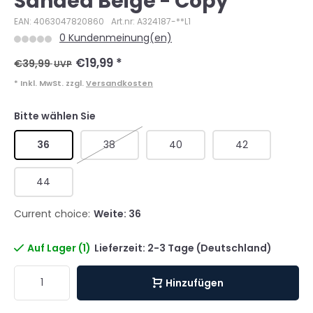
Sanded Beige - Copy
EAN: 4063047820860
Art.nr: A324187-**L1
0 Kundenmeinung(en)
€19,99
*
€39,99
UVP
* Inkl. MwSt. zzgl.
Versandkosten
Bitte wählen Sie
36
38
40
42
44
Current choice:
Weite: 36
Auf Lager (1)
Lieferzeit: 2-3 Tage (Deutschland)
Hinzufügen