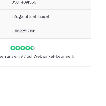
050-4091566
info@cottonblues.nl
+31622517196
n uns ein 9.7 auf
Webwinkel-keurmerk
t