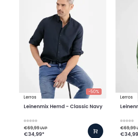
-50%
Lerros
Lerros
Leinenmix Hemd - Classic Navy
Leinen
€69,99
€69,99
UVP
€34,99
*
€34,9