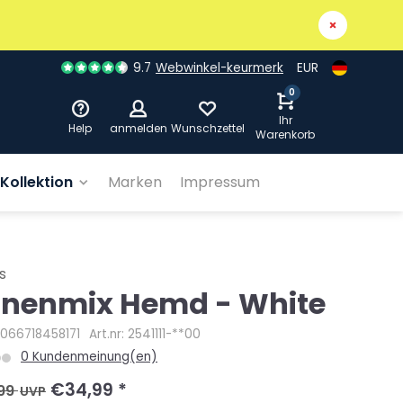
9.7
Webwinkel-keurmerk
EUR
0
Ihr
Help
anmelden
Wunschzettel
Warenkorb
Kollektion
Marken
Impressum
s
inenmix Hemd - White
4066718458171
Art.nr: 2541111-**00
0 Kundenmeinung(en)
€34,99
*
99
UVP