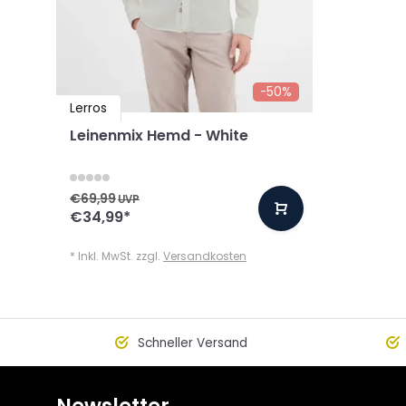
-50%
Lerros
Leinenmix Hemd - White
€69,99
UVP
€34,99
*
* Inkl. MwSt. zzgl.
Versandkosten
Schneller Versand