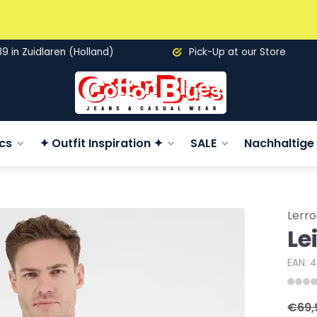
89 in Zuidlaren (Holland)
Pick-Up at our Store
cs
✦ Outfit Inspiration ✦
SALE
Nachhaltige 
Lerro
Le
EAN: 
€69,