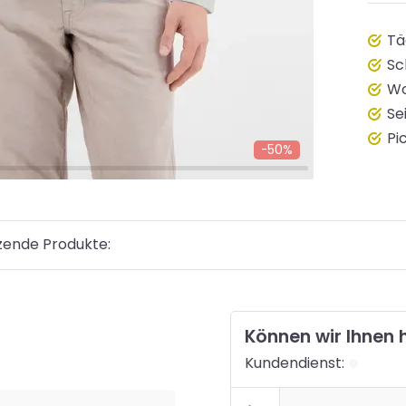
Tä
Sc
Wo
Se
Pi
-50%
zende Produkte:
Können wir Ihnen 
Kundendienst: