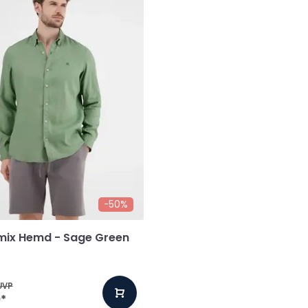
-50%
mix Hemd - Sage Green
UVP
9
*