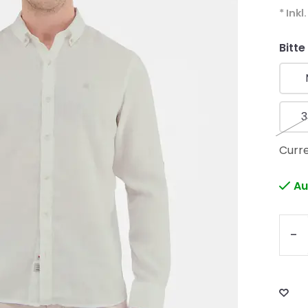
* Inkl
Bitte
3
Curre
Au
-