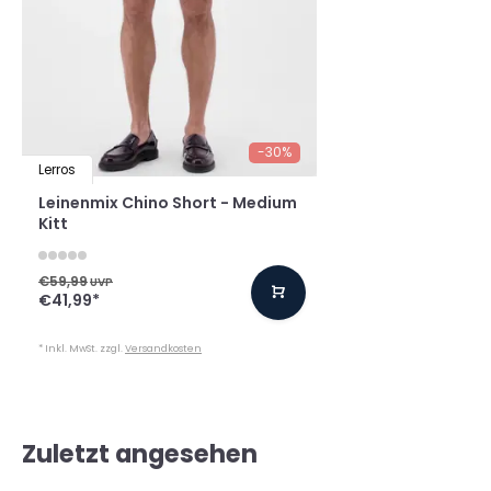
-30%
Lerros
Leinenmix Chino Short - Medium
Kitt
€59,99
UVP
€41,99
*
* Inkl. MwSt. zzgl.
Versandkosten
Zuletzt angesehen