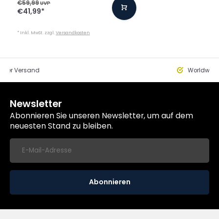
€59,99
UVP
€41,99
*
* Inkl. MwSt. zzgl.
Versandkosten
eller Versand
Worldwide
Newsletter
Abonnieren Sie unseren Newsletter, um auf dem
neuesten Stand zu bleiben.
Abonnieren