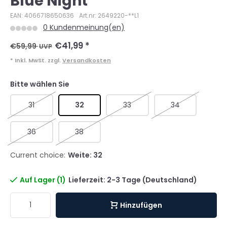
Blue Night
EAN: 4066718650636
Art.nr: 2649220-**L1
0 Kundenmeinung(en)
€41,99
*
€59,99
UVP
* Inkl. MwSt. zzgl.
Versandkosten
Bitte wählen Sie
31
32
33
34
36
38
Current choice:
Weite: 32
Auf Lager (1)
Lieferzeit: 2-3 Tage (Deutschland)
Hinzufügen