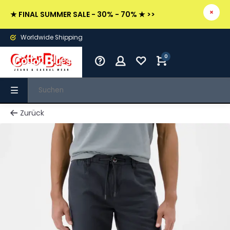
★ FINAL SUMMER SALE - 30% - 70% ★ >>
Worldwide Shipping
0
Zurück