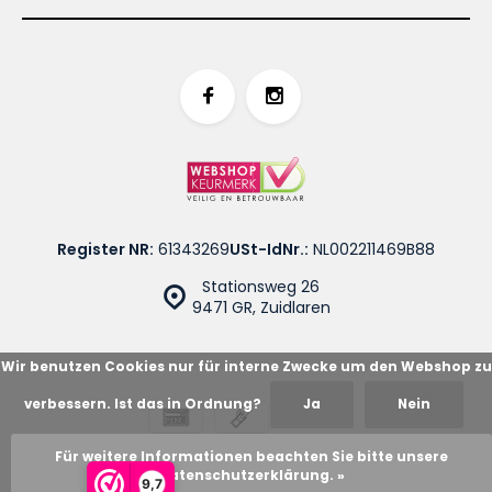
Register NR:
61343269
USt-IdNr.:
NL002211469B88
Stationsweg 26
9471 GR, Zuidlaren
Wir benutzen Cookies nur für interne Zwecke um den Webshop zu
verbessern. Ist das in Ordnung?
Ja
Nein
© Cotton Blues
Sitemap
Für weitere Informationen beachten Sie bitte unsere
Datenschutzerklärung. »
9,7