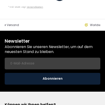
* Inkl. MwSt. zzgl.
Versandkosten
eller Versand
Worldwide
Newsletter
Abonnieren Sie unseren Newsletter, um auf dem
neuesten Stand zu bleiben.
Abonnieren
Können wir Ihnen helfen?