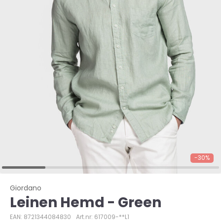
-30%
Giordano
Leinen Hemd - Green
EAN: 8721344084830
Art.nr: 617009-**L1