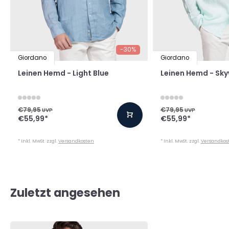
-30%
Giordano
Giordano
Leinen Hemd - Light Blue
Leinen Hemd - Sk
€79,95
€79,95
UVP
UVP
€55,99
*
€55,99
*
* Inkl. MwSt. zzgl.
Versandkosten
* Inkl. MwSt. zzgl.
Versandkos
Zuletzt angesehen