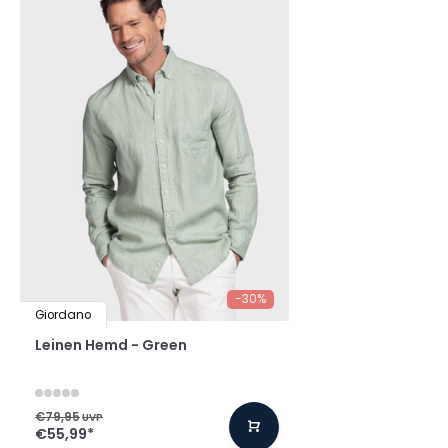
-30%
Giordano
Leinen Hemd - Green
€79,95
UVP
€55,99
*