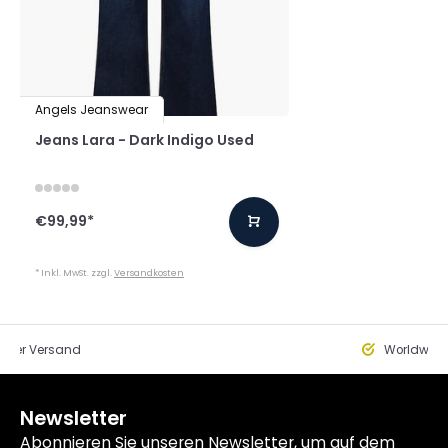
Angels Jeanswear
Jeans Lara - Dark Indigo Used
€99,99
*
* Inkl. MwSt. zzgl.
Versandkosten
eller Versand
Worldwide
Newsletter
Abonnieren Sie unseren Newsletter, um auf dem