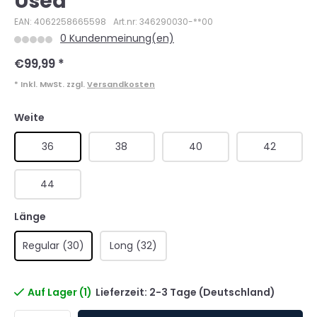
Used
EAN: 4062258665598
Art.nr: 346290030-**00
0 Kundenmeinung(en)
€99,99
*
* Inkl. MwSt. zzgl.
Versandkosten
Weite
36
38
40
42
44
Länge
Regular (30)
Long (32)
Auf Lager (1)
Lieferzeit: 2-3 Tage (Deutschland)