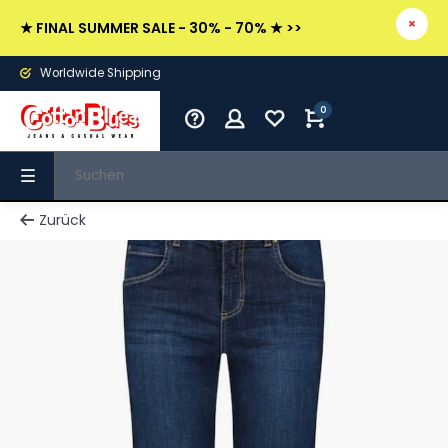
★ FINAL SUMMER SALE - 30% - 70% ★ >>
Worldwide Shipping
0
Zurück