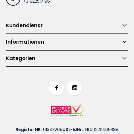
+31622517196
Kundendienst
Informationen
Kategorien
Register NR:
61343269
USt-IdNr.:
NL002211469B88