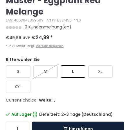
Muster - Eggplant Red
Melange
EAN: 4063042859599
Art.nr: B324156-**L0
0 Kundenmeinung(en)
€24,99
*
€49,99
UVP
* Inkl. MwSt. zzgl.
Versandkosten
Bitte wählen Sie
S
M
L
XL
XXL
Current choice:
Weite: L
Auf Lager (1)
Lieferzeit: 2-3 Tage (Deutschland)
Hinzufügen