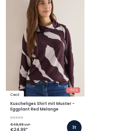
-50%
Cecil
Kuscheliges Shirt mit Muster -
Eggplant Red Melange
€49,99
UVP
€24,99
*