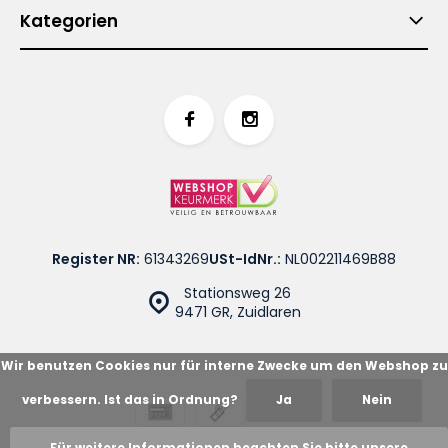
Kategorien
Register NR:
61343269
USt-IdNr.:
NL002211469B88
Stationsweg 26
9471 GR, Zuidlaren
Wir benutzen Cookies nur für interne Zwecke um den Webshop zu
verbessern. Ist das in Ordnung?
Ja
Nein
© Cotton Blues
Sitemap