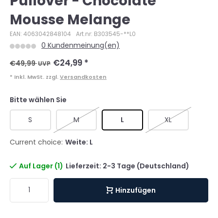
Pullover - Chocolate
Mousse Melange
EAN: 4063042848104
Art.nr: B303545-**L0
0 Kundenmeinung(en)
€24,99
*
€49,99
UVP
* Inkl. MwSt. zzgl.
Versandkosten
Bitte wählen Sie
S
M
L
XL
Current choice:
Weite: L
Auf Lager (1)
Lieferzeit: 2-3 Tage (Deutschland)
Hinzufügen