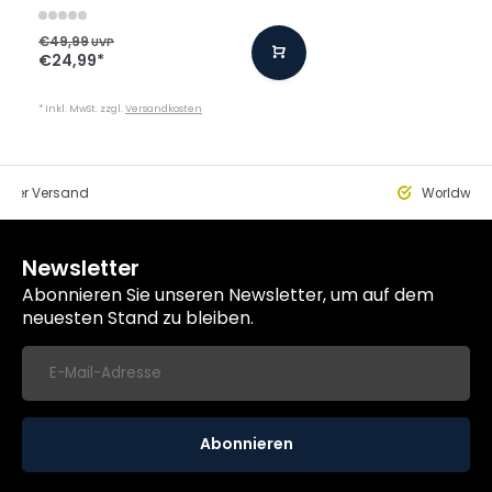
€49,99
UVP
€24,99
*
* Inkl. MwSt. zzgl.
Versandkosten
eller Versand
Worldwide
Newsletter
Abonnieren Sie unseren Newsletter, um auf dem
neuesten Stand zu bleiben.
Abonnieren