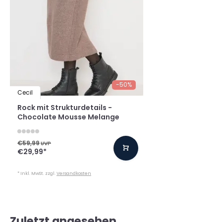
-50%
Cecil
Rock mit Strukturdetails -
Chocolate Mousse Melange
€59,99
UVP
€29,99
*
* Inkl. MwSt. zzgl.
Versandkosten
Zuletzt angesehen