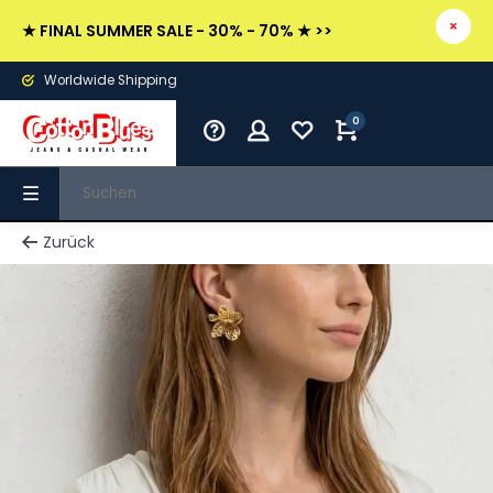
★ FINAL SUMMER SALE - 30% - 70% ★ >>
Worldwide Shipping
0
Zurück