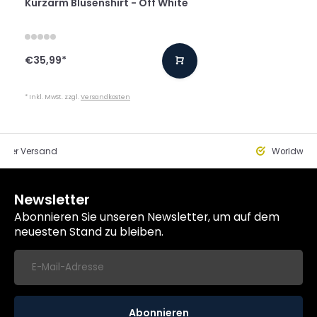
Kurzarm Blusenshirt - Off White
€35,99
*
* Inkl. MwSt. zzgl.
Versandkosten
eller Versand
Worldwide
Newsletter
Abonnieren Sie unseren Newsletter, um auf dem
neuesten Stand zu bleiben.
Abonnieren