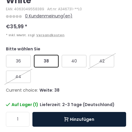
White
EAN: 4063049558389
Art.nr: A346731-**L0
0 Kundenmeinung(en)
€35,99
*
* Inkl. MwSt. zzgl.
Versandkosten
Bitte wählen Sie
36
38
40
42
44
Current choice:
Weite: 38
Auf Lager (1)
Lieferzeit: 2-3 Tage (Deutschland)
Hinzufügen