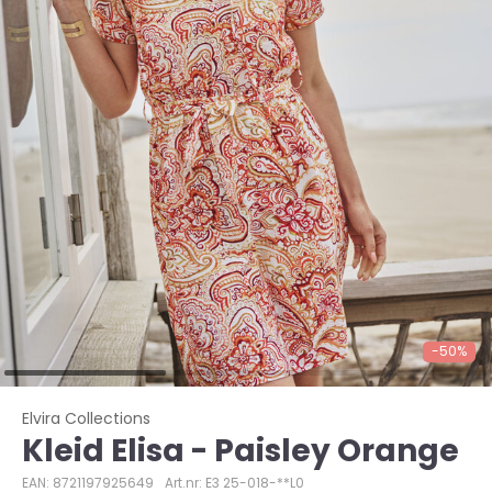
-50%
Elvira Collections
Kleid Elisa - Paisley Orange
EAN: 8721197925649
Art.nr: E3 25-018-**L0