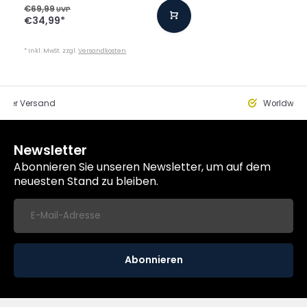
€69,99
UVP
€34,99
*
* Inkl. MwSt. zzgl.
Versandkosten
eller Versand
Worldwide
Newsletter
Abonnieren Sie unseren Newsletter, um auf dem
neuesten Stand zu bleiben.
Abonnieren