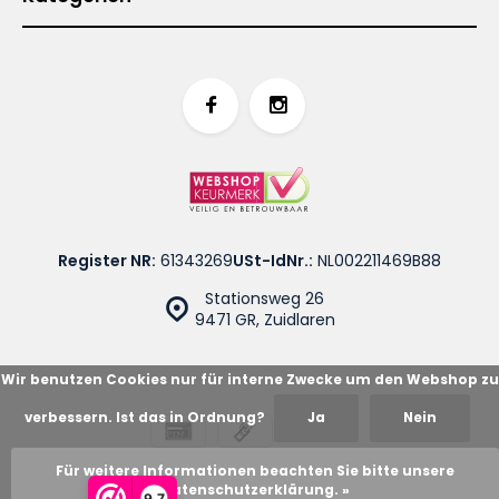
Register NR:
61343269
USt-IdNr.:
NL002211469B88
Stationsweg 26
9471 GR, Zuidlaren
Wir benutzen Cookies nur für interne Zwecke um den Webshop zu
verbessern. Ist das in Ordnung?
Ja
Nein
© Cotton Blues
Sitemap
Für weitere Informationen beachten Sie bitte unsere
Datenschutzerklärung. »
9,7