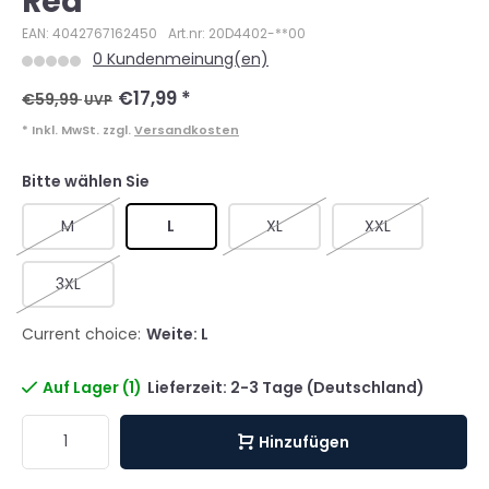
Red
EAN: 4042767162450
Art.nr: 20D4402-**00
0 Kundenmeinung(en)
€17,99
*
€59,99
UVP
* Inkl. MwSt. zzgl.
Versandkosten
Bitte wählen Sie
M
L
XL
XXL
3XL
Current choice:
Weite: L
Auf Lager (1)
Lieferzeit: 2-3 Tage (Deutschland)
Hinzufügen