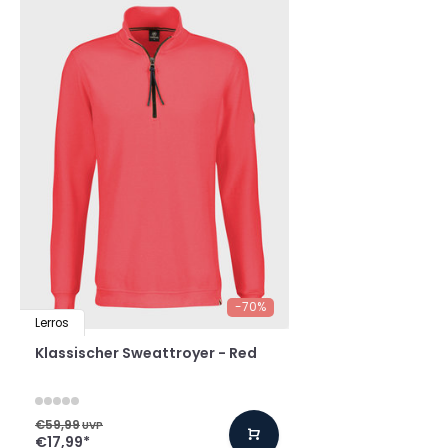
-70%
Lerros
Klassischer Sweattroyer - Red
€59,99
UVP
€17,99
*