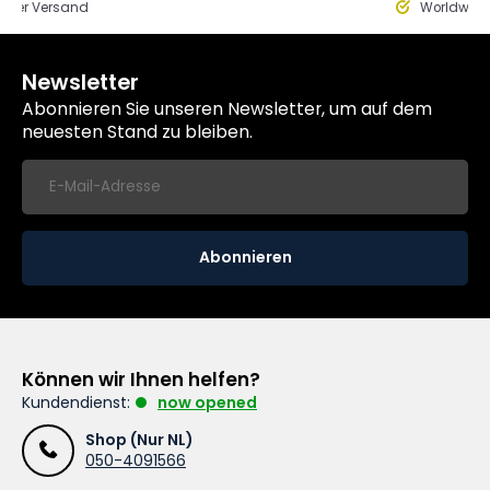
eller Versand
Worldwide
Newsletter
Abonnieren Sie unseren Newsletter, um auf dem
neuesten Stand zu bleiben.
Abonnieren
Können wir Ihnen helfen?
Kundendienst:
now opened
Shop (Nur NL)
050-4091566