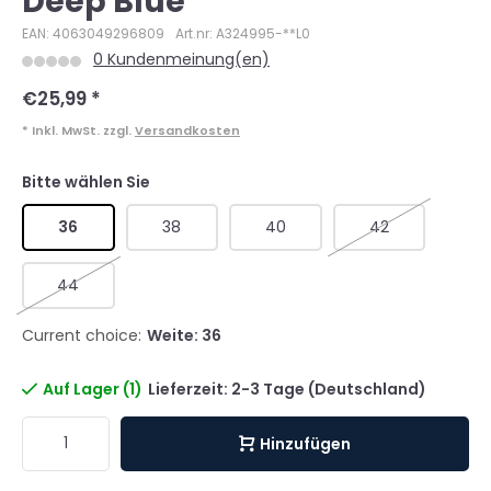
Deep Blue
EAN: 4063049296809
Art.nr: A324995-**L0
0 Kundenmeinung(en)
€25,99
*
* Inkl. MwSt. zzgl.
Versandkosten
Bitte wählen Sie
36
38
40
42
44
Current choice:
Weite: 36
Auf Lager (1)
Lieferzeit: 2-3 Tage (Deutschland)
Hinzufügen