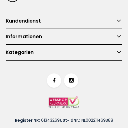
Kundendienst
Informationen
Kategorien
Register NR:
61343269
USt-IdNr.:
NL002211469B88