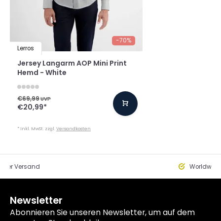
-70%
Lerros
Jersey Langarm AOP Mini Print
Hemd - White
€69,99
UVP
€20,99
*
* Inkl. MwSt. zzgl.
Versandkosten
eller Versand
Worldwide
Newsletter
Abonnieren Sie unseren Newsletter, um auf dem