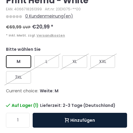
Print Hemd - White
EAN: 4066718261399
Art.nr: 23D1075-**00
0 Kundenmeinung(en)
€20,99
*
€69,99
UVP
* Inkl. MwSt. zzgl.
Versandkosten
Bitte wählen Sie
M
L
XL
XXL
3XL
Current choice:
Weite: M
Auf Lager (1)
Lieferzeit: 2-3 Tage (Deutschland)
Hinzufügen