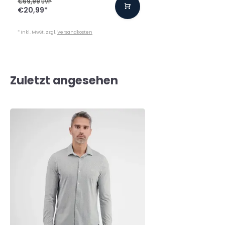
€69,99
UVP
€20,99
*
* Inkl. MwSt. zzgl.
Versandkosten
Zuletzt angesehen