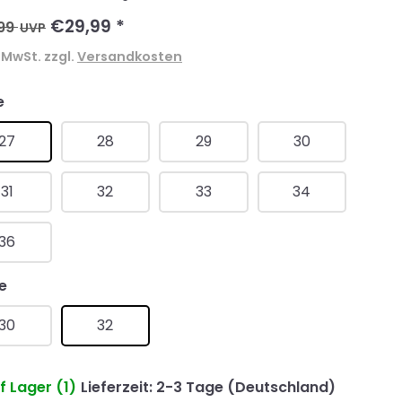
€29,99
*
99
UVP
. MwSt. zzgl.
Versandkosten
e
27
28
29
30
31
32
33
34
36
e
30
32
f Lager (1)
Lieferzeit: 2-3 Tage (Deutschland)