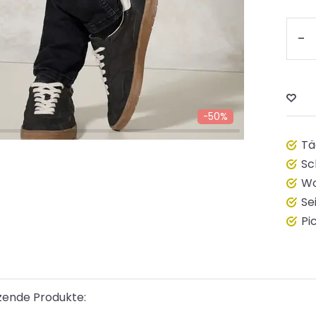
-
-50%
Tä
Sc
Wo
Se
Pi
zende Produkte: