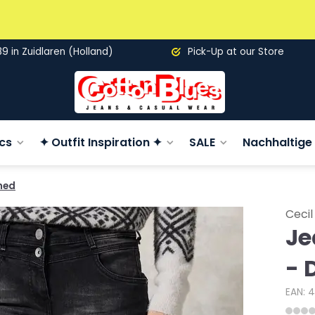
89 in Zuidlaren (Holland)
Pick-Up at our Store
cs
✦ Outfit Inspiration ✦
SALE
Nachhaltige 
hed
Cecil
Je
- 
EAN: 