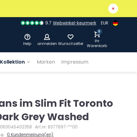
9.7
Webwinkel-keurmerk
EUR
0
Ihr
Help
anmelden
Wunschzettel
Warenkorb
Kollektion
Marken
Impressum
ans im Slim Fit Toronto
Dark Grey Washed
4063045402358
Art.nr: B377697-**00
0 Kundenmeinung(en)