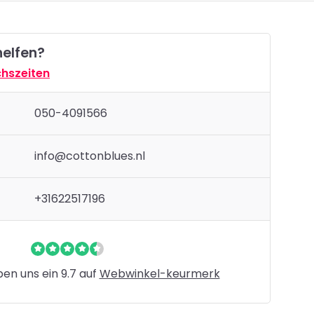
helfen?
hszeiten
050-4091566
info@cottonblues.nl
+31622517196
n uns ein 9.7 auf
Webwinkel-keurmerk