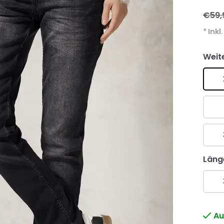
€59,
* Inkl
Weit
Läng
Au