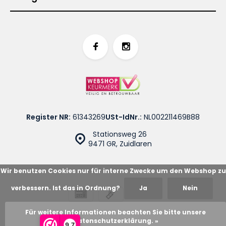
Register NR:
61343269
USt-IdNr.:
NL002211469B88
Stationsweg 26
9471 GR, Zuidlaren
Wir benutzen Cookies nur für interne Zwecke um den Webshop zu
verbessern. Ist das in Ordnung?
Ja
Nein
© Cotton Blues
Sitemap
Für weitere Informationen beachten Sie bitte unsere
Datenschutzerklärung. »
9,7