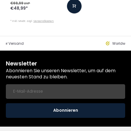
€69,99
UVP
€48,99
*
* Inkl. MwSt. zzgl.
Versandkosten
eller Versand
Worldwide
Newsletter
Abonnieren Sie unseren Newsletter, um auf dem
neuesten Stand zu bleiben.
Abonnieren