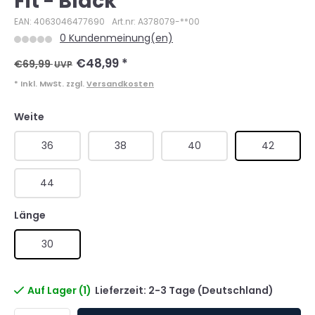
Fit - Black
EAN: 4063046477690
Art.nr: A378079-**00
0 Kundenmeinung(en)
€48,99
*
€69,99
UVP
* Inkl. MwSt. zzgl.
Versandkosten
Weite
36
38
40
42
44
Länge
30
Auf Lager (1)
Lieferzeit: 2-3 Tage (Deutschland)