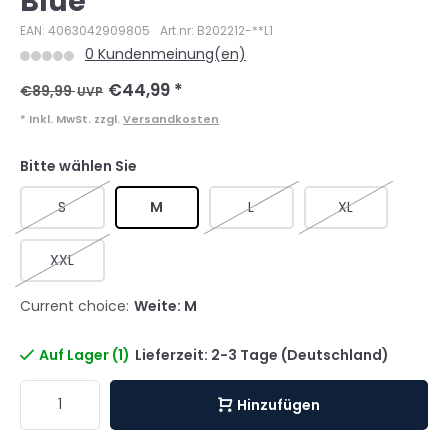
Blue
EAN: 4063042909805
Art.nr: B202212-**L1
0 Kundenmeinung(en)
€44,99
*
€89,99
UVP
* Inkl. MwSt. zzgl.
Versandkosten
Bitte wählen Sie
S
M
L
XL
XXL
Current choice:
Weite: M
Auf Lager (1)
Lieferzeit: 2-3 Tage (Deutschland)
Hinzufügen