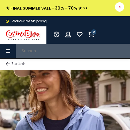
★ FINAL SUMMER SALE - 30% - 70% ★ >>
Worldwide Shipping
0
Zurück