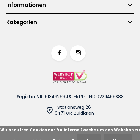
Informationen
Kategorien
Register NR:
61343269
USt-IdNr.:
NL002211469B88
Stationsweg 26
9471 GR, Zuidlaren
Wir benutzen Cookies nur für interne Zwecke um den Webshop zu