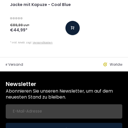
Jacke mit Kapuze - Coal Blue
€89,99
UVP
€44,99
*
* Inkl. MwSt. zzgl.
Versandkosten
eller Versand
Worldwide
Newsletter
Abonnieren Sie unseren Newsletter, um auf dem
neuesten Stand zu bleiben.