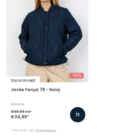
-50%
Soyaconcept
Jacke Fenya 78 - Navy
€69,99
UVP
€34,99
*
* Inkl. MwSt. zzgl.
Versandkosten