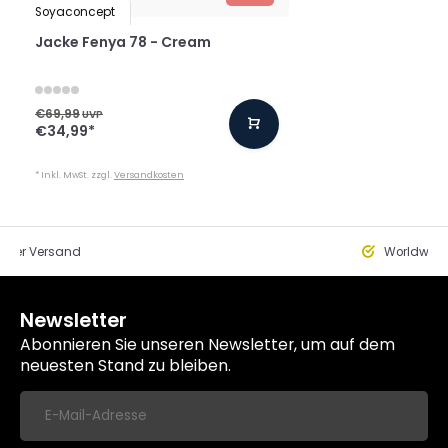
Soyaconcept
Jacke Fenya 78 - Cream
€69,99
UVP
€34,99
*
* Inkl. MwSt. zzgl.
Versandkosten
eller Versand
Worldwide
Newsletter
Abonnieren Sie unseren Newsletter, um auf dem
neuesten Stand zu bleiben.