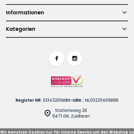
Informationen
Kategorien
Register NR:
61343269
USt-IdNr.:
NL002211469B88
Stationsweg 26
9471 GR, Zuidlaren
Wir benutzen Cookies nur für interne Zwecke um den Webshop zu