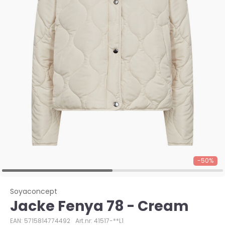
-50%
Soyaconcept
Jacke Fenya 78 - Cream
EAN: 5715814774492
Art.nr: 41517-**L1