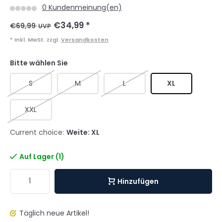
0 Kundenmeinung(en)
€34,99
*
€69,99
UVP
* Inkl. MwSt. zzgl.
Versandkosten
Bitte wählen Sie
S
M
L
XL
XXL
Current choice:
Weite: XL
Auf Lager (1)
Hinzufügen
Täglich neue Artikel!