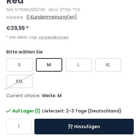
Red
EAN: 5715860692795
Art.nr: 27139-**L0
0 Kundenmeinung(en)
€39,99
*
* Inkl. MwSt. zzgl.
Versandkosten
Bitte wählen Sie
S
M
L
XL
XXL
Current choice:
Weite: M
Auf Lager (1)
Lieferzeit: 2-3 Tage (Deutschland)
Hinzufügen