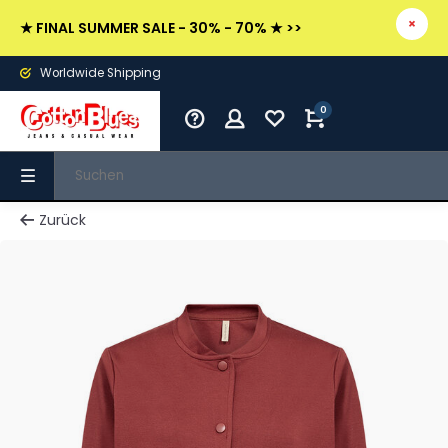
★ FINAL SUMMER SALE - 30% - 70% ★ >>
Worldwide Shipping
0
Zurück