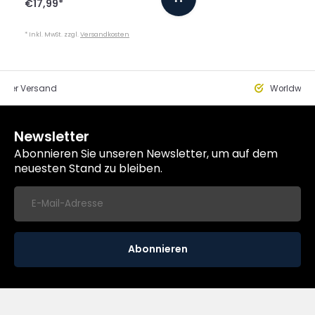
€17,99
*
* Inkl. MwSt. zzgl.
Versandkosten
eller Versand
Worldwide
Newsletter
Abonnieren Sie unseren Newsletter, um auf dem
neuesten Stand zu bleiben.
Abonnieren