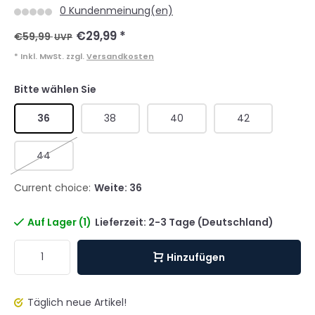
0 Kundenmeinung(en)
€29,99
*
€59,99
UVP
* Inkl. MwSt. zzgl.
Versandkosten
Bitte wählen Sie
36
38
40
42
44
Current choice:
Weite: 36
Auf Lager (1)
Lieferzeit: 2-3 Tage (Deutschland)
Hinzufügen
Täglich neue Artikel!