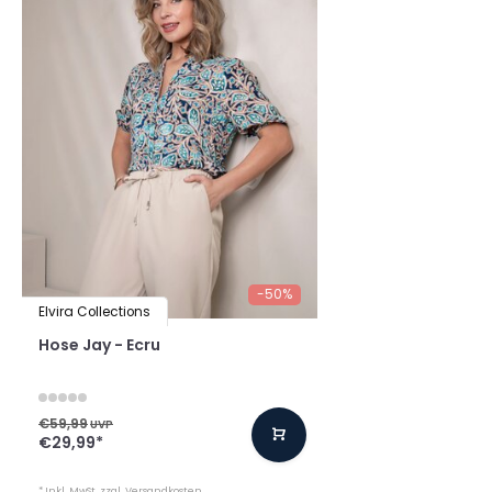
-50%
Elvira Collections
Hose Jay - Ecru
€59,99
UVP
€29,99
*
* Inkl. MwSt. zzgl.
Versandkosten