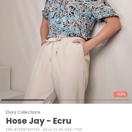
-50%
Elvira Collections
Hose Jay - Ecru
EAN: 8721197921740
Art.nr: E2 25-043-**00