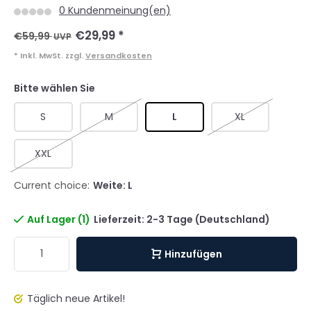
0 Kundenmeinung(en)
€29,99
*
€59,99
UVP
* Inkl. MwSt. zzgl.
Versandkosten
Bitte wählen Sie
S
M
L
XL
XXL
Current choice:
Weite: L
Auf Lager (1)
Lieferzeit: 2-3 Tage (Deutschland)
Hinzufügen
Täglich neue Artikel!