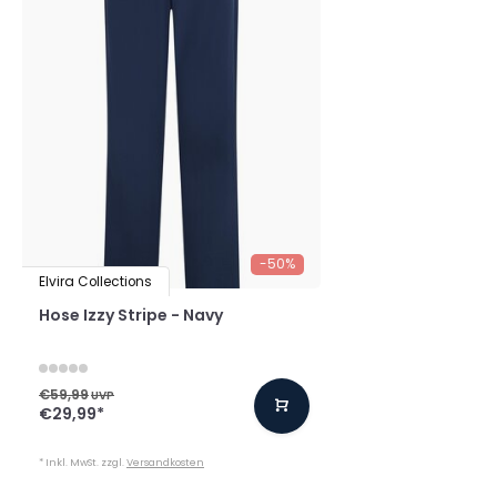
-50%
Elvira Collections
Hose Izzy Stripe - Navy
€59,99
UVP
€29,99
*
* Inkl. MwSt. zzgl.
Versandkosten