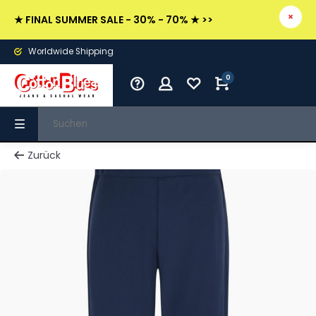
★ FINAL SUMMER SALE - 30% - 70% ★ >>
Worldwide Shipping
0
Zurück