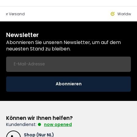
eller Versand
Worldwide
Newsletter
Abonnieren Sie unseren Newsletter, um auf dem
neuesten Stand zu bleiben.
Abonnieren
Können wir Ihnen helfen?
Kundendienst:
now opened
Shop (Nur NL)