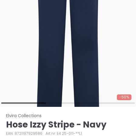
-50%
Elvira Collections
Hose Izzy Stripe - Navy
EAN: 8721197929586
Art.nr: E4 25-011-**L1