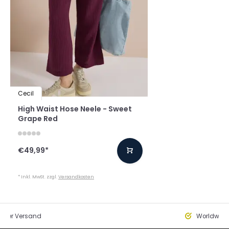
Cecil
High Waist Hose Neele - Sweet
Grape Red
€49,99
*
* Inkl. MwSt. zzgl.
Versandkosten
eller Versand
Worldwide