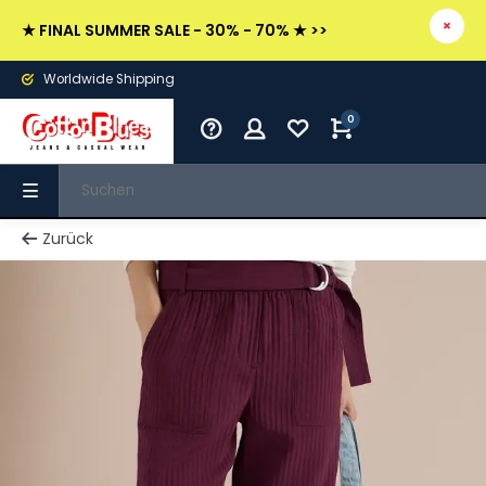
★ FINAL SUMMER SALE - 30% - 70% ★ >>
Worldwide Shipping
0
Zurück