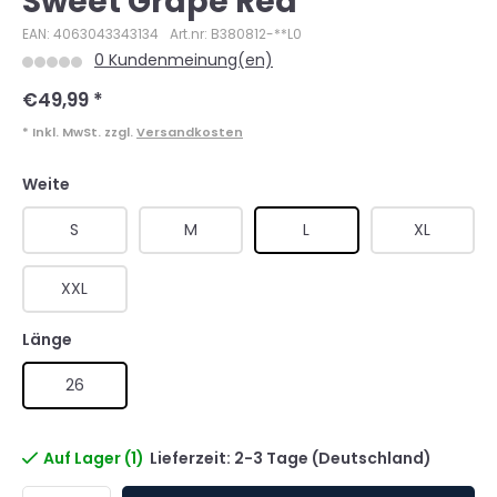
Sweet Grape Red
EAN: 4063043343134
Art.nr: B380812-**L0
0 Kundenmeinung(en)
€49,99
*
* Inkl. MwSt. zzgl.
Versandkosten
Weite
S
M
L
XL
XXL
Länge
26
Auf Lager (1)
Lieferzeit: 2-3 Tage (Deutschland)